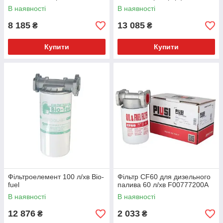
В наявності
В наявності
8 185
13 085
₴
₴
Купити
Купити
Фільтроелемент 100 л/хв Bio-
Фільтр CF60 для дизельного
fuel
палива 60 л/хв F00777200А
В наявності
В наявності
12 876
2 033
₴
₴