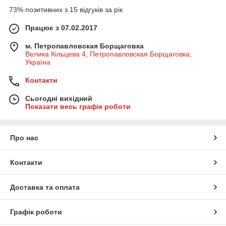
ремонти.
73% позитивних з 15 відгуків за рік
Що б уникнути таких ситуацій, застосовуються фільтри
очищення палива. Вони здатні очистити дизельне паливо не
Працює з 07.02.2017
тільки від механічних домішок, але також і від вологи (фільтри
Water Captor PIUSI ).
м. Петропавловская Борщаговка
Велика Кільцева 4, Петропавловская Борщаговка,
Україна
Контакти
Сьогодні вихідний
Показати весь графік роботи
Про нас
Контакти
Фільтр
очищення палива від різних забруднень
Доставка та оплата
бувають різні, і можна виділити основні три
типи:
Графік роботи
· У перших
Фільтри грубої очистки палива.