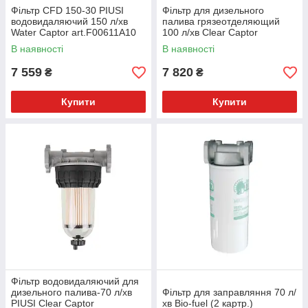
Фільтр CFD 150-30 PIUSI
Фільтр для дизельного
водовидаляючий 150 л/хв
палива грязеотделяющий
Water Сaptor art.F00611A10
100 л/хв Clear Captor
В наявності
В наявності
7 559
7 820
₴
₴
Купити
Купити
Фільтр водовидаляючий для
дизельного палива-70 л/хв
Фільтр для заправляння 70 л/
PIUSI Clear Captor
хв Bio-fuel (2 картр.)