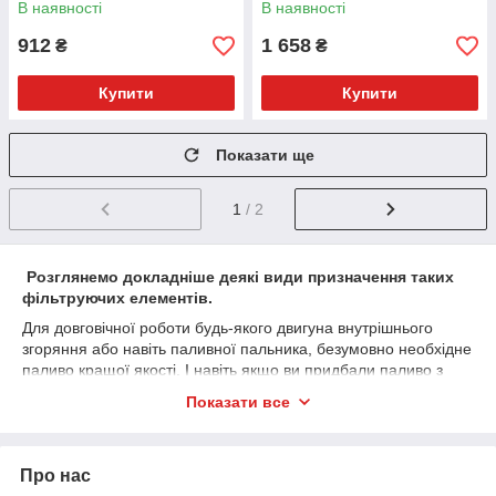
В наявності
В наявності
912
1 658
₴
₴
Купити
Купити
Показати ще
1
/ 2
Розглянемо докладніше деякі
види
призначення таких
фільтруючих елементів.
Для довговічної роботи будь-якого двигуна внутрішнього
згоряння або навіть паливної пальника, безумовно необхідне
паливо кращої якості. І навіть якщо ви придбали паливо з
усіма необхідними сертифікатами. В процесі зберігання,
Показати все
перекачування пального, у нього можуть потрапляти різні
частинки сміття. Наприклад частинки іржі, різні домішки, пил,
конденсат у вигляді води. Потрапляння таких забруднень у
Про нас
двигун викликає безумовно поломки і як наслідок дорогі