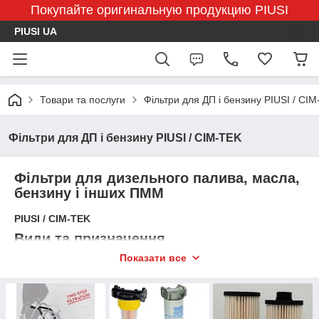
Покупайте оригинальную продукцию PIUSI
PIUSI UA
Товари та послуги
Фільтри для ДП і бензину PIUSI / CI
Фільтри для ДП і бензину PIUSI / CIM-TEK
Фільтри для дизельного палива, масла,
бензину і інших ПММ
PIUSI / CIM-TEK
Види та призначення
Показати все
Фільтри для дизельного палива, бензину, мастил та інших
ПММ бувають декількох конструкцій:
Адаптер + змінний картридж
— класичне рішення,
яке встановлюється в магістраль.