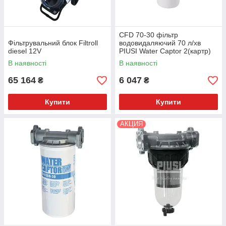
CFD 70-30 фільтр
Фільтрувальний блок Filtroll
водовидаляючий 70 л/хв
diesel 12V
PIUSI Water Сaptor 2(картр)
В наявності
В наявності
65 164
6 047
₴
₴
Купити
Купити
АКЦИЯ