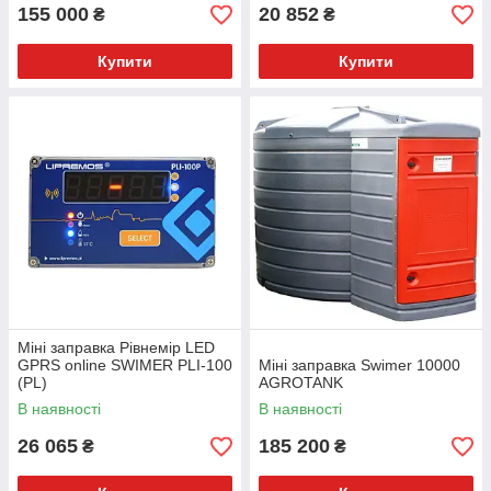
155 000
20 852
₴
₴
Купити
Купити
Міні заправка Рівнемір LED
GPRS online SWIMER PLI-100
Міні заправка Swimer 10000
(PL)
AGROTANK
В наявності
В наявності
26 065
185 200
₴
₴