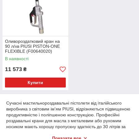
Переваги покупки роздаткового
обладнання в нашому магазині
Роздавальний обладнання, яке можна купити в нашому
магазині, є оригінальною продукцією італійського бренду, що
підтверджується сертифікатами і документами. Це дозволяє
Оливороздатковий кран на
нам гарантувати відповідність заявленим технічним
90 л/хв PIUSI PISTON-ONE
параметрам, зокрема потужності і продуктивності, висока
FLEXIBLE (F00640020)
якість і тривалий термін експлуатації.
В наявності
Наші співробітники допоможуть підібрати оптимальний
11 573
варіант пістолетів, а також супутнє раздаточное обладнання.
₴
Ми пропонуємо високу якість за доступними цінами.
Купити
Сучасні мастильнороздавальні пістолети від італійського
виробника з світовим ім'ям PIUSI, відрізняються підвищеною
продуктивністю і поліпшеною конструкцією. Професійні
роздавальні крани для масла з металевим або рухомим
носиком мають хорошу пропускну здатність до 30 літрів за
хвилину. Спеціальний блокіратор курка захищає пристрій від
Показати все
випадкового пуску. Пристосування можна використовувати в