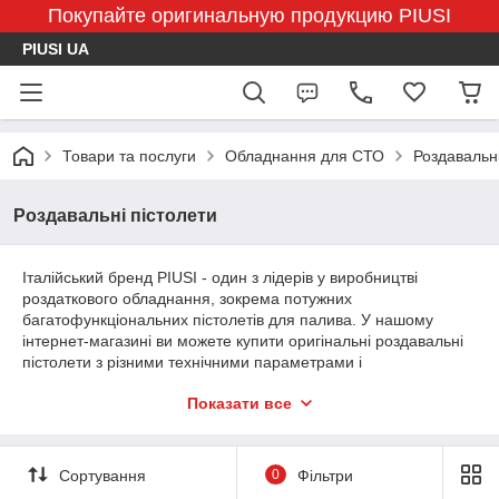
Покупайте оригинальную продукцию PIUSI
PIUSI UA
Товари та послуги
Обладнання для СТО
Роздавальні
Роздавальні пістолети
Італійський бренд PIUSI - один з лідерів у виробництві
роздаткового обладнання, зокрема потужних
багатофункціональних пістолетів для палива. У нашому
інтернет-магазині ви можете купити оригінальні роздавальні
пістолети з різними технічними параметрами і
характеристиками, які будуть повністю відповідати можливої ​​
Показати все
навантаженні і умов експлуатації.
Роздавальні пістолети PIUSI відомі в усьому світі, як найбільш
безпечні, ергономічні і прості в налаштуванні і експлуатації.
Сортування
0
Фільтри