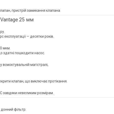
лапан, пристрій замикання клапана
 Vantage 25 мм
ру.
рс експлуатації — десятки років.
00 мкм.
що здатні пошкодити насос.
у всмоктувальній магістралі,
крити клапан, що виключає протікання.
АЗС завдяки невеликим розмірам.
 донний фільтр.