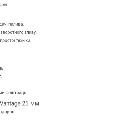
рів.
дачі палива.
зворотного зливу.
простої техніки.
ць.
.
и фільтрації.
 Vantage 25 мм
дартів.