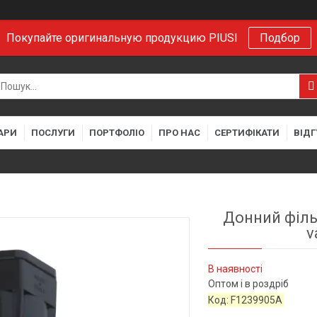
Покупайте оригинальную продукцию PIUSI
Подбор
АРИ
ПОСЛУГИ
ПОРТФОЛІО
ПРО НАС
СЕРТИФІКАТИ
ВІДГ
Донний філь
v
В наявності
Оптом і в роздріб
Код:
F1239905A