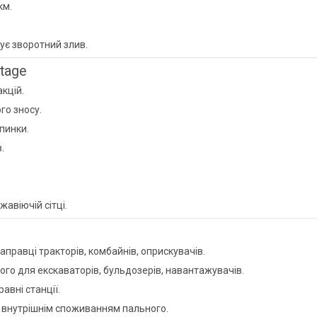
км.
ує зворотний злив.
tage
кцій.
го зносу.
пинки.
.
авіючій сітці.
аправці тракторів, комбайнів, оприскувачів.
го для екскаваторів, бульдозерів, навантажувачів.
равні станції.
 внутрішнім споживанням пального.