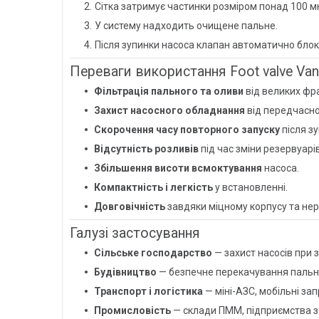
Сітка затримує частинки розміром понад 100 м
У систему надходить очищене пальне.
Після зупинки насоса клапан автоматично блок
Переваги використання Foot valve Van
Фільтрація пального та оливи
від великих фра
Захист насосного обладнання
від передчасно
Скорочення часу повторного запуску
після зу
Відсутність розливів
під час зміни резервуарів
Збільшення висоти всмоктування
насоса.
Компактність і легкість
у встановленні.
Довговічність
завдяки міцному корпусу та нерж
Галузі застосування
Сільське господарство
— захист насосів при з
Будівництво
— безпечне перекачування пально
Транспорт і логістика
— міні-АЗС, мобільні зап
Промисловість
— склади ПММ, підприємства з