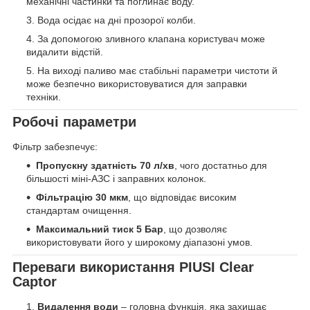
механічні частинки та поглинає воду.
Вода осідає на дні прозорої колби.
За допомогою зливного клапана користувач може
видалити відстій.
На виході паливо має стабільні параметри чистоти й
може безпечно використовуватися для заправки
техніки.
Робочі параметри
Фільтр забезпечує:
Пропускну здатність 70 л/хв
, чого достатньо для
більшості міні-АЗС і заправних колонок.
Фільтрацію 30 мкм
, що відповідає високим
стандартам очищення.
Максимальний тиск 5 Бар
, що дозволяє
використовувати його у широкому діапазоні умов.
Переваги використання PIUSI Clear
Captor
Видалення води
– головна функція, яка захищає