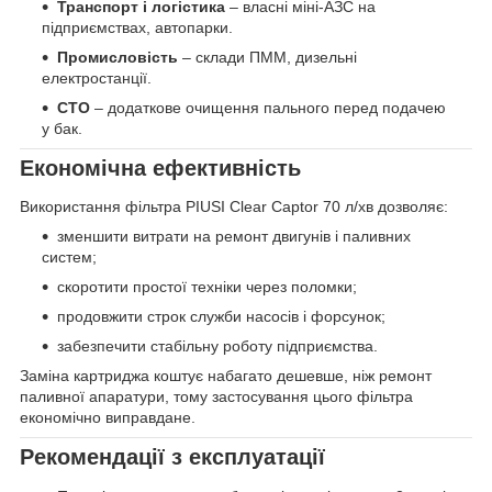
Транспорт і логістика
– власні міні-АЗС на
підприємствах, автопарки.
Промисловість
– склади ПММ, дизельні
електростанції.
СТО
– додаткове очищення пального перед подачею
у бак.
Економічна ефективність
Використання фільтра PIUSI Clear Captor 70 л/хв дозволяє:
зменшити витрати на ремонт двигунів і паливних
систем;
скоротити простої техніки через поломки;
продовжити строк служби насосів і форсунок;
забезпечити стабільну роботу підприємства.
Заміна картриджа коштує набагато дешевше, ніж ремонт
паливної апаратури, тому застосування цього фільтра
економічно виправдане.
Рекомендації з експлуатації