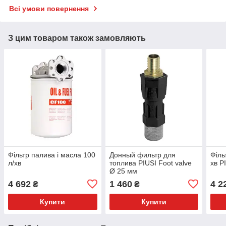
Всі умови повернення
З цим товаром також замовляють
Фільтр палива і масла 100
Донный фильтр для
Філь
л/хв
топлива PIUSI Foot valve
хв P
Ø 25 мм
4 692
1 460
4 2
₴
₴
Купити
Купити