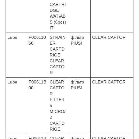
CARTRI
DGE
WAT\AB
S (6pcs)
IT
Lube
F006110
STRAIN
фільтр
CLEAR CAPTOR
60
ER
PIUSI
CARTD
RIGE
CLEAR
CAPTO
R
Lube
F00611B
CLEAR
фільтр
CLEAR CAPTOR
00
CAPTO
PIUSI
R
FILTER
5
MICRO/
2
CARTD
RIGE
Lube
F00611B
CLEAR
фільтр
CLEAR CAPTOR