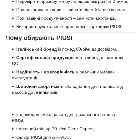
Перевіряти прозору колбу не рідше ніж раз на 2 тижні.
При накопиченні води – зливати відстій через клапан.
При падінні продуктивності – замінити картридж.
Використовувати лише оригінальні картриджі PIUSI.
Чому обирають PIUSI
Італійський бренд
із понад 60-річним досвідом.
Сертифікована продукція
, що відповідає вимогам
ЄС.
Надійність і довговічність
у реальних умовах
експлуатації.
Широкий асортимент
обладнання для палива, від
насосів до лічильників.
водовидаляючий фільтр для дизельного палива
PIUSI;
паливний фільтр 70 л/хв Clear Captor;
фільтр PIUSI для міні-АЗС;