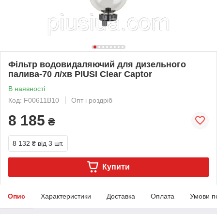
Фільтр водовидаляючий для дизельного
палива-70 л/хв PIUSI Clear Captor
В наявності
Код: F00611B10
Опт і роздріб
8 185
₴
8 132 ₴
від 3 шт.
Купити
Опис
Характеристики
Доставка
Оплата
Умови п