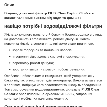
Опис
Водовидаляючий фільтр PIUSI Clear Captor 70 л/хв –
захист паливних систем від води та домішок
навіщо потрібні водовідділяючі фільтри
Якість дизельного пального й бензину безпосередньо впливає
на довговічність і ефективність роботи двигунів. Навіть
невелика кількість вологи у паливі може стати причиною:
корозії форсунок та паливних насосів;
утворення відкладень у системі упорскування;
перебоїв у роботі двигуна;
зростання витрат на ремонт і обслуговування.
Особливо небезпечним є
конденсат
, який утворюється у
баках під час різких перепадів температур. Волога змішується
з паливом, погіршує його властивості та шкодить обладнанню.
Тому застосування
водовидаляючих фільтрів PIUSI Clear
Captor
є обов’язковим на сучасних міні-АЗС, заправних
колонках і мобільних паливних модулях.