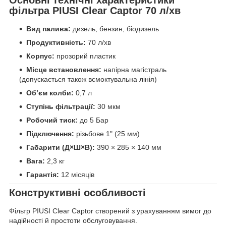
Основні технічні характеристики
фільтра PIUSI Clear Captor 70 л/хв
Вид палива:
дизель, бензин, біодизель
Продуктивність:
70 л/хв
Корпус:
прозорий пластик
Місце встановлення:
напірна магістраль
(допускається також всмоктувальна лінія)
Об’єм колби:
0,7 л
Ступінь фільтрації:
30 мкм
Робочий тиск:
до 5 Бар
Підключення:
різьбове 1" (25 мм)
Габарити (Д×Ш×В):
390 × 285 × 140 мм
Вага:
2,3 кг
Гарантія:
12 місяців
Конструктивні особливості
Фільтр PIUSI Clear Captor створений з урахуванням вимог до
надійності й простоти обслуговування.