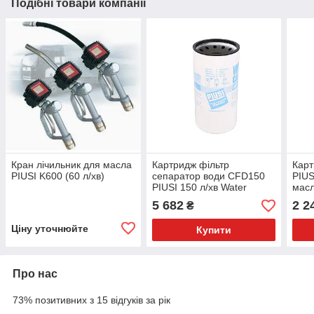
Подібні товари компанії
Кран лічильник для масла
Картридж фільтр
Карт
PIUSI K600 (60 л/хв)
сепаратор води CFD150
PIUS
PIUSI 150 л/хв Water
масл
Captor
5 682
2 2
₴
Ціну уточнюйте
Купити
Про нас
73% позитивних з 15 відгуків за рік