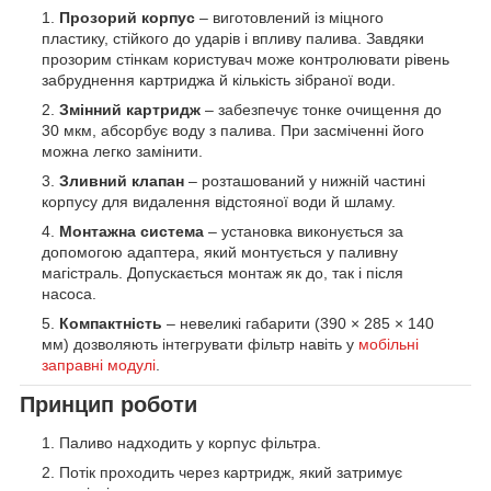
Прозорий корпус
– виготовлений із міцного
пластику, стійкого до ударів і впливу палива. Завдяки
прозорим стінкам користувач може контролювати рівень
забруднення картриджа й кількість зібраної води.
Змінний картридж
– забезпечує тонке очищення до
30 мкм, абсорбує воду з палива. При засміченні його
можна легко замінити.
Зливний клапан
– розташований у нижній частині
корпусу для видалення відстояної води й шламу.
Монтажна система
– установка виконується за
допомогою адаптера, який монтується у паливну
магістраль. Допускається монтаж як до, так і після
насоса.
Компактність
– невеликі габарити (390 × 285 × 140
мм) дозволяють інтегрувати фільтр навіть у
мобільні
заправні модулі
.
Принцип роботи
Паливо надходить у корпус фільтра.
Потік проходить через картридж, який затримує