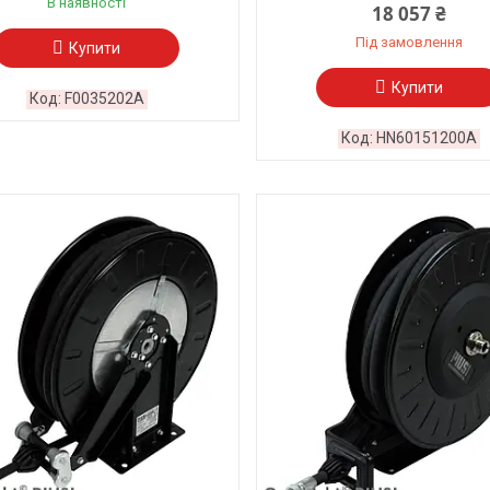
В наявності
18 057 ₴
Під замовлення
Купити
Купити
F0035202A
HN60151200A