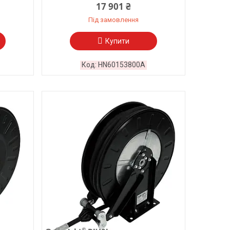
17 901 ₴
Під замовлення
Купити
HN60153800A