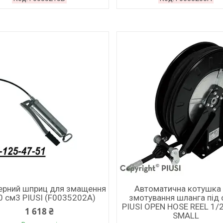
ерний шприц для змащення
Автоматична котушка
0 см3 PIUSI (F0035202A)
змотування шланга під 
PIUSI OPEN HOSE REEL 1/
1 618 ₴
SMALL