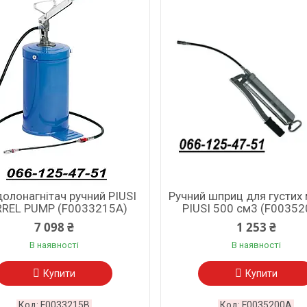
долонагнітач ручний PIUSI
Ручний шприц для густих
RREL PUMP (F0033215A)
PIUSI 500 см3 (F00352
7 098 ₴
1 253 ₴
В наявності
В наявності
Купити
Купити
F0033215B
F0035200A