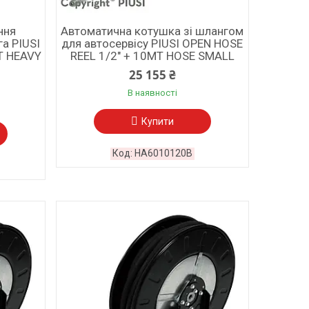
ння
Автоматична котушка зі шлангом
а PIUSI
для автосервісу PIUSI OPEN HOSE
T HEAVY
REEL 1/2" + 10MT HOSE SMALL
25 155 ₴
В наявності
Купити
HA6010120B