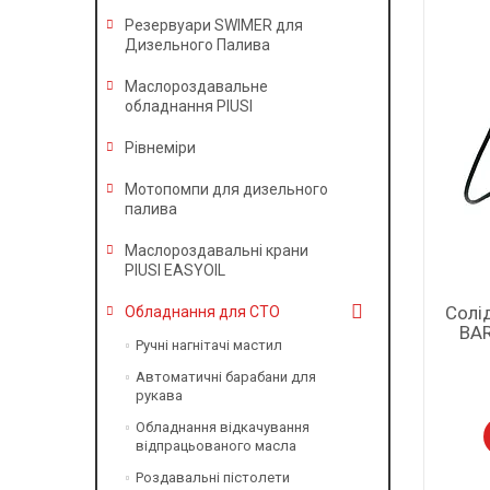
Резервуари SWIMER для
Дизельного Палива
Маслороздавальне
обладнання PIUSI
Рівнеміри
Мотопомпи для дизельного
палива
Маслороздавальні крани
PIUSI EASYOIL
Солі
Обладнання для СТО
BA
Ручні нагнітачі мастил
Автоматичні барабани для
рукава
Обладнання відкачування
відпрацьованого масла
Роздавальні пістолети