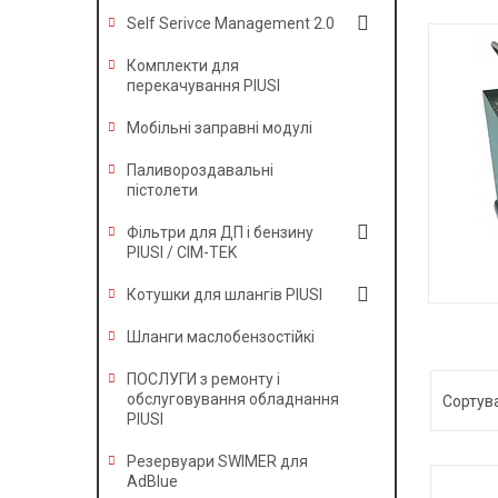
Self Serivce Management 2.0
Комплекти для
перекачування PIUSI
Мобільні заправні модулі
Паливороздавальні
пістолети
Фільтри для ДП і бензину
PIUSI / CIM-TEK
Котушки для шлангів PIUSI
УСТА
Шланги маслобензостійкі
ПОСЛУГИ з ремонту і
обслуговування обладнання
PIUSI
Резервуари SWIMER для
AdBlue