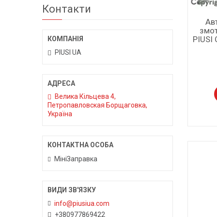
Контакти
Ав
змот
PIUSI
PIUSI UA
Велика Кільцева 4,
Петропавловская Борщаговка,
Україна
МініЗаправка
info@piusiua.com
+380977869422