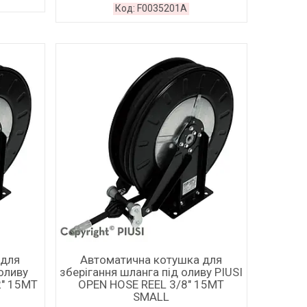
F0035201A
 для
Автоматична котушка для
оливу
зберігання шланга під оливу PIUSI
2" 15MT
OPEN HOSE REEL 3/8" 15MT
SMALL