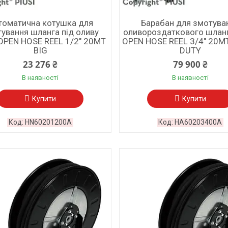
томатична котушка для
Барабан для змотува
ування шланга під оливу
оливороздаткового шланг
 OPEN HOSE REEL 1/2" 20MT
OPEN HOSE REEL 3/4" 20M
BIG
DUTY
23 276 ₴
79 900 ₴
В наявності
В наявності
Купити
Купити
HN60201200A
HA60203400A