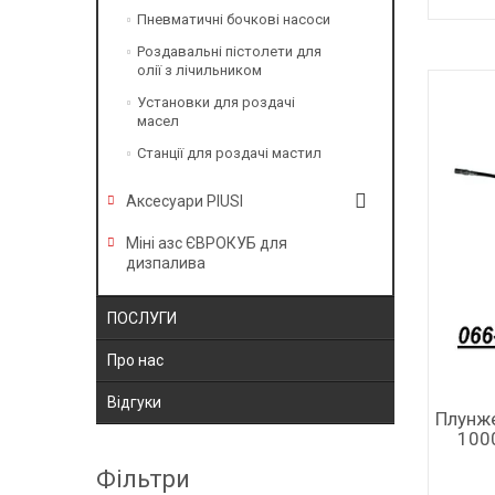
Пневматичні бочкові насоси
Роздавальні пістолети для
олії з лічильником
Установки для роздачі
масел
Станції для роздачі мастил
Аксесуари PIUSI
Міні азс ЄВРОКУБ для
дизпалива
ПОСЛУГИ
Про нас
Відгуки
Плунж
100
Фільтри