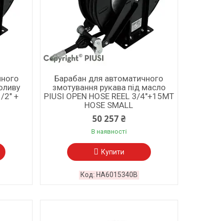
чного
Барабан для автоматичного
оливу
змотування рукава під масло
/2" +
PIUSI OPEN HOSE REEL 3/4"+15MT
HOSE SMALL
50 257 ₴
В наявності
Купити
HA6015340B