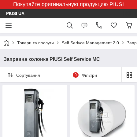
Покупайте оригинальную продукцию PIUSI
PIUSI UA
Товари та послуги
Self Serivce Management 2.0
Запр
Заправна колонка PIUSI Self Service MC
Сортування
0
Фільтри