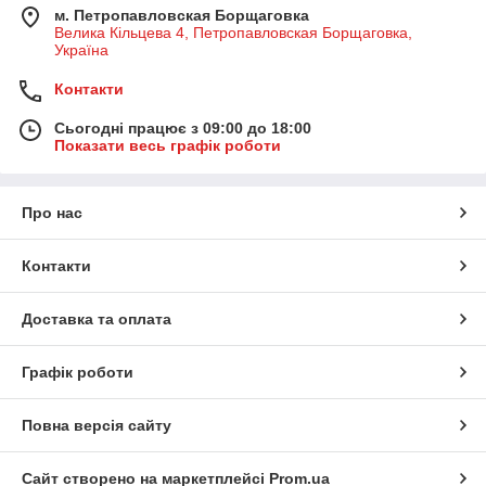
м. Петропавловская Борщаговка
Велика Кільцева 4, Петропавловская Борщаговка,
Україна
У порівнянні з аналогами, заправні колонки лінійки Self
Service MC від італійського бренду PIUSI, можуть
Контакти
похвалитися достатніми перевагами:
Сьогодні працює з 09:00 до 18:00
Показати весь графік роботи
ергономічним дизайном;
простотою використання;
продуктивністю;
Про нас
довгостроковістю експлуатації.
Контакти
Сучасне обладнання працює в будь-якому температурному
режимі і здатне витримувати регулярні навантаження.
Доставка та оплата
Модуль також має високу пропускну здатність. Вбудований
лічильник точно фіксує витрата палива.
Графік роботи
Комплектація колонки заправної для
дизельного палива
Повна версія сайту
Сайт створено на маркетплейсі
Prom.ua