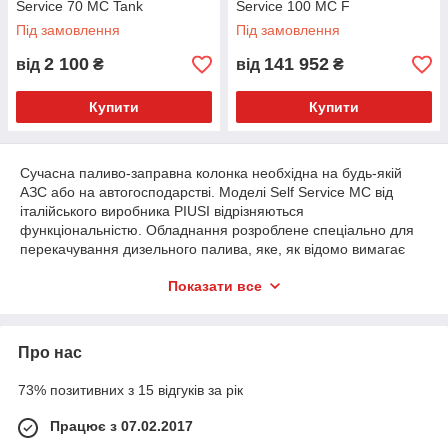
Service 70 MC Tank
Service 100 MC F
Під замовлення
Під замовлення
2 100
141 952
від
₴
від
₴
Купити
Купити
Сучасна паливо-заправна колонка необхідна на будь-якій
АЗС або на автогосподарстві. Моделі Self Service MC від
італійського виробника PIUSI відрізняються
функціональністю. Обладнання розроблене спеціально для
перекачування дизельного палива, яке, як відомо вимагає
особливих умов зберігання і має відмінну від інших видів
Показати все
пального в'язкість. Модулі з цієї лінійки повнорозмірні, вони
призначені для установки на п'єдесталі стаціонарного типу.
Агрегати для дизпалива передбачають функцію
самообслуговування. Компанія ТОВ «АБВ СТРОЙ» пропонує
Про нас
зробити замовлення за найвигіднішими умовами.
73% позитивних з 15 відгуків за рік
Переваги заправних колонок PIUSI Self
Працює з 07.02.2017
Service MC