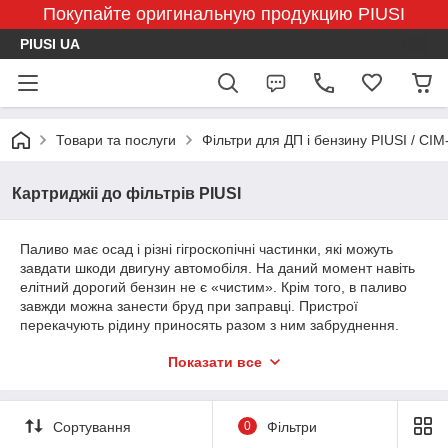
Покупайте оригинальную продукцию PIUSI
PIUSI UA
Товари та послуги
Фільтри для ДП і бензину PIUSI / CI
Картриджіі до фільтрів PIUSI
Паливо має осад і різні гігроскопічні частинки, які можуть
завдати шкоди двигуну автомобіля. На даний момент навіть
елітний дорогий бензин не є «чистим». Крім того, в паливо
завжди можна занести бруд при заправці. Пристрої
перекачують рідину приносять разом з ним забруднення.
Щоб захистити свой транспорт від небажаних ризиків, слід
Показати все
звернути увагу на фільтри для дизельного палива, масла і
бензину. Найбільш вигідним і функціональним вибором
будуть комплектуючі для фільтрів PIUSI - картридж для
фільтра водоотделяющей CLEAR CAPTOR, адаптер до
Сортування
0
Фільтри
фільтру для палива, комплектуючі для міні АЗС. Компанія