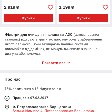
2 919
1 199
₴
₴
Купити
Купити
Фільтри для очищення палива на АЗС
(автозаправних
станціях) відіграють критично важливу роль у забезпеченні
якості пального. Вони захищають паливні системи
автомобілів від домішок, які можуть викликати зношення
двигуна або поломки.
Як вони працюють:
Показати все
Передача палива з резервуару
Пальне з підземного резервуара подається до
роздаточної колонки через систему трубопроводів.
Про нас
Проходження через фільтр-елемент
Фільтруючий елемент (зазвичай виготовлений із
73% позитивних з 15 відгуків за рік
паперу, скловолокна або спеціальних полімерів)
Працює з 07.02.2017
затримує:
механічні частинки
(іржа, пісок, пил);
м. Петропавловская Борщаговка
Велика Кільцева 4, Петропавловская Борщаговка,
воду
(деякі фільтри мають сепаратор води,