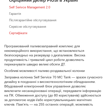
Офіційний дилер PIUSI в Україні
Self Serivce Management 2.0
Гарантія
Післягарантійне обслуговування
Сервісне обслуговування
Сертифікати
Програмований паливозаправний комплекс для
некомерційного використання, що встановлюється
безпосередньо на резервуар з дизпаливом. Висока
продуктивність і тривалий цикл роботи дозволяють
перекачувати швидко великі обсяги ДТ.
Особливі можливості паливо-роздавальної колонки
Заправна колонка Self Service 70 MC Tank — зразок сучасного
дизайну в поєднанні з високотехнологічним обладнанням.
Вбудований електронний блок управління дозволяє
виключити несанкціоновані операції, передавати інформацію
на ПК. Обмеження доступу (до 80 користувачів) здійснюється
за допомогою кодів і/або користувальницьких магнітних
ключів. Пам'ять — на 255 останніх операцій, можливість