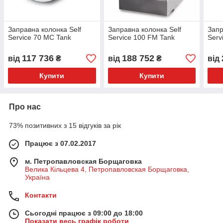
Заправна колонка Self
Заправна колонка Self
Запр
Service 70 MC Tank
Service 100 FM Tank
Serv
117 736
188 752
від
₴
від
₴
від
Купити
Купити
Про нас
73% позитивних з 15 відгуків за рік
Працює з 07.02.2017
м. Петропавловская Борщаговка
Велика Кільцева 4, Петропавловская Борщаговка,
Україна
Контакти
Сьогодні працює з 09:00 до 18:00
Показати весь графік роботи