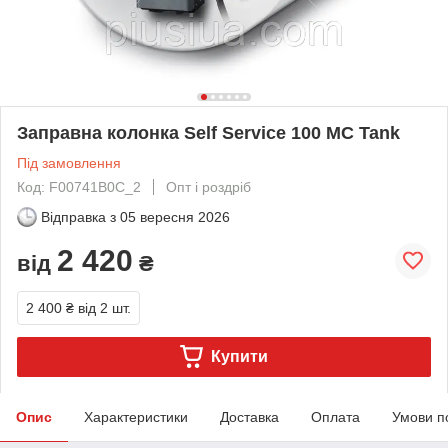
Заправна колонка Self Service 100 MC Tank
Під замовлення
Код: F00741B0C_2
Опт і роздріб
Відправка з
05 вересня 2026
2 420
від
₴
2 400 ₴
від 2 шт.
Купити
Опис
Характеристики
Доставка
Оплата
Умови п