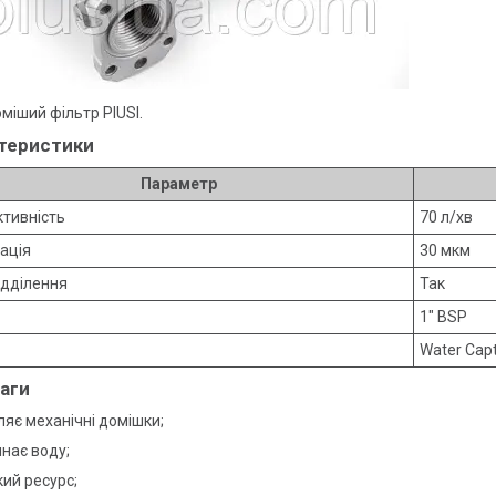
міший фільтр PIUSI.
теристики
Параметр
тивність
70 л/хв
ація
30 мкм
ідділення
Так
1" BSP
Water Cap
аги
яє механічні домішки;
нає воду;
ий ресурс;