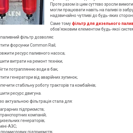
Проте разом із цим суттєво зросли вимоги
могли працювати навіть на паливі із заб
надзвичайно чутливі до будь-яких сторонн
Саме тому
фільтр для дизельного пали
обов'язковим елементом будь-якої систем
 паливний фільтр дозволяє:
тити форсунки Common Rail;
овжити ресурс паливного насоса;
ити витрати на ремонт техніки;
ігти потраплянню води в бак;
тити генератори від аварійних зупинок;
печити стабільну роботу тракторів та комбайнів;
шити ресурс двигуна.
о актуальною фільтрація стала для:
 аграрних підприємств;
 транспортних компаній;
дизельних генераторів;
міні-АЗС;
 промислових підприємств;