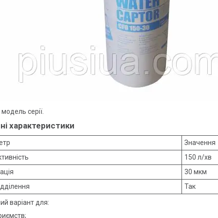
модель серії.
ні характеристики
етр
Значення
тивність
150 л/хв
ація
30 мкм
ідділення
Так
ий варіант для:
риємств;