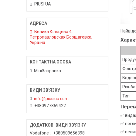
PIUSI UA
Найвідо
Велика Кільцева 4,
Петропавловская Борщаговка,
Харак
Україна
Продук
Фільтр
МініЗаправка
Водов
Різьба
Тип
info@piusiua.com
+380977869422
Перев
✅ видал
✅ погли
✅ велик
Vodafone
+380509656398