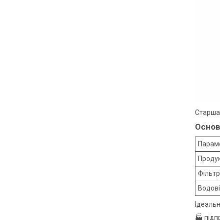
Старша 
Основ
Парам
Продук
Фільтр
Водов
Ідеальн
🏭 підп