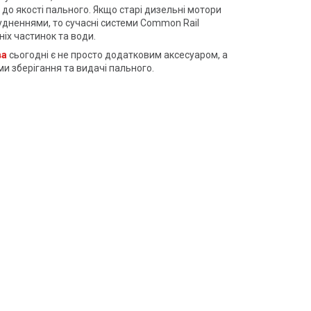
 до якості пального. Якщо старі дизельні мотори
рудненнями, то сучасні системи Common Rail
іх частинок та води.
ва
сьогодні є не просто додатковим аксесуаром, а
и зберігання та видачі пального.