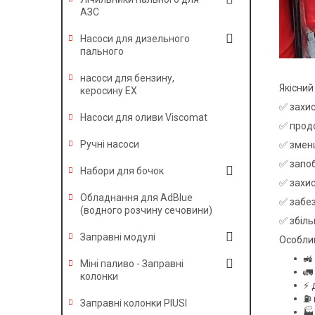
АЗС
Насоси для дизельного
пального
насоси для бензину,
Якісний
керосину EX
✅ захис
Насоси для оливи Viscomat
✅ прод
Ручні насоси
✅ зменш
✅ запоб
Набори для бочок
✅ захис
Обладнання для AdBlue
✅ забез
(водного розчину сечовини)
✅ збіль
Заправні модулі
Особлив
🚜
Міні паливо - Заправні
🚛
колонки
⚡ 
⛽ 
Заправні колонки PIUSI
🏭