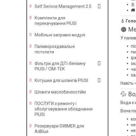
🚢
Self Serivce Management 2.0
🚚
Комплекти для
💧 Гол
перекачування PIUSI
🟤 Ме
Мобільні заправні модулі
У палив
пі
Паливороздавальні
пи
пістолети
ір
ок
Фільтри для ДП і бензину
PIUSI / CIM-TEK
ча
за
Котушки для шлангів PIUSI
Навіть 
Шланги маслобензостійкі
💦 Во
Вода є
ПОСЛУГИ з ремонту і
обслуговування обладнання
Вона по
PIUSI
ко
не
Резервуари SWIMER для
не
AdBlue