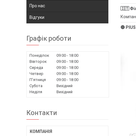
Про нас
🇮🇹 Ф
Компані
Відгуки
🔵 PIUS
Графік роботи
Понеділок
09:00
18:00
Вівторок
09:00
18:00
Середа
09:00
18:00
Четвер
09:00
18:00
Пʼятниця
09:00
18:00
Субота
Вихідний
Неділя
Вихідний
Контакти