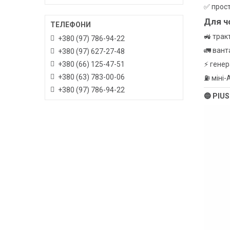
✅ прост
Для ч
🚜 трак
+380 (97) 786-94-22
🚛 вант
+380 (97) 627-27-48
+380 (66) 125-47-51
⚡ генер
+380 (63) 783-00-06
⛽ міні-
+380 (97) 786-94-22
🔵 PIUS