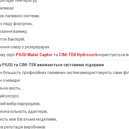
репади температур.
кликає:
ію паливної системи;
 з ладу форсунок;
рзання взимку;
ток бактерій;
ення слизу у резервуарах.
му серії
PIUSI Water Captor
та
CIM-TEK Hydrosorb
користуються ве
у PIUSI та CIM-TEK вважаються світовими лідерами
і більшість професійних паливних систем використовують саме філ
 очевидні:
льна якість;
ий ресурс;
ий вибір картриджів;
езна кількість адаптерів;
ність між багатьма моделями;
ва репутація виробників.