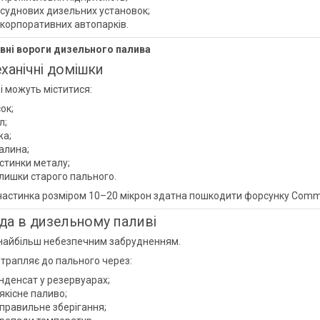
 суднових дизельних установок;
 корпоративних автопарків.
овні вороги дизельного палива
ханічні домішки
і можуть міститися:
сок;
л;
жа;
алина;
стинки металу;
лишки старого пального.
частинка розміром 10–20 мікрон здатна пошкодити форсунку Common 
да в дизельному паливі
 найбільш небезпечним забрудненням.
трапляє до пального через:
нденсат у резервуарах;
якісне паливо;
правильне зберігання;