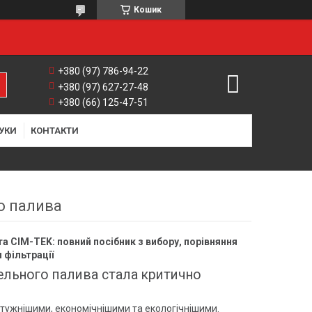
Кошик
+380 (97) 786-94-22
+380 (97) 627-27-48
+380 (66) 125-47-51
УКИ
КОНТАКТИ
о палива
а CIM-TEK: повний посібник з вибору, порівняння
 фільтрації
зельного палива стала критично
отужнішими, економічнішими та екологічнішими.