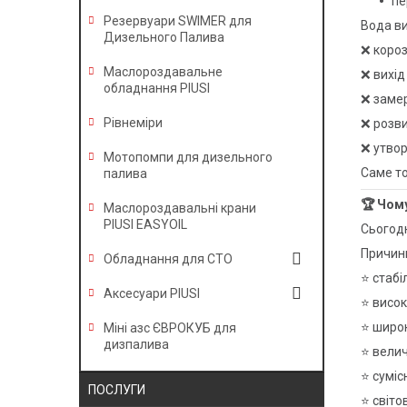
пе
Резервуари SWIMER для
Вода ви
Дизельного Палива
❌ короз
Маслороздавальне
❌ вихід
обладнання PIUSI
❌ заме
Рівнеміри
❌ розви
❌ утвор
Мотопомпи для дизельного
Саме то
палива
🏆 Чом
Маслороздавальні крани
PIUSI EASYOIL
Сьогодн
Причини
Обладнання для СТО
⭐ стабі
Аксесуари PIUSI
⭐ висок
⭐ широк
Міні азс ЄВРОКУБ для
дизпалива
⭐ велич
⭐ суміс
ПОСЛУГИ
⭐ світо