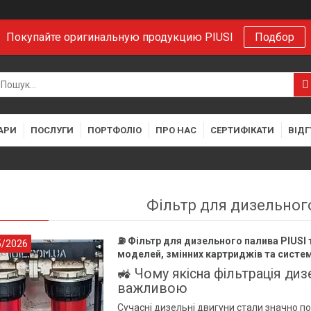
Покупайте оригинальную продукцию PIUSI
Подбор
АРИ
ПОСЛУГИ
ПОРТФОЛІО
ПРО НАС
СЕРТИФІКАТИ
ВІДГ
Фільтр для дизельног
⛽ Фільтр для дизельного палива PIUSI т
5/2026
моделей, змінних картриджів та систем
🚜 Чому якісна фільтрація ди
важливою
Сучасні дизельні двигуни стали значно п