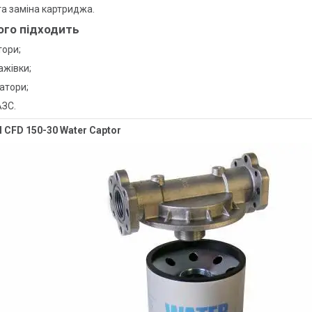
а заміна картриджа.
ого підходить
тори;
ажівки;
атори;
АЗС.
I CFD 150-30 Water Captor