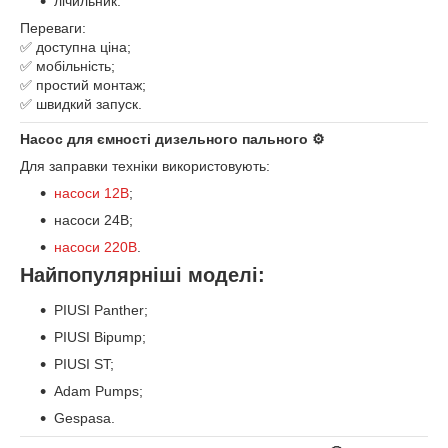
лічильник.
Переваги:
✅ доступна ціна;
✅ мобільність;
✅ простий монтаж;
✅ швидкий запуск.
Насос для ємності дизельного пального ⚙️
Для заправки техніки використовують:
насоси 12В
;
насоси 24В;
насоси 220В
.
Найпопулярніші моделі:
PIUSI Panther;
PIUSI Bipump;
PIUSI ST;
Adam Pumps;
Gespasa.