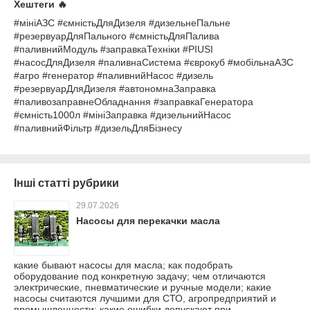
Хештеги 🔥
#мініАЗС #ємністьДляДизеля #дизельнеПальне
#резервуарДляПального #ємністьДляПалива
#паливнийМодуль #заправкаТехніки #PIUSI
#насосДляДизеля #паливнаСистема #єврокуб #мобільнаАЗС
#агро #генератор #паливнийНасос #дизель
#резервуарДляДизеля #автономнаЗаправка
#паливозаправнеОбладнання #заправкаГенератора
#ємність1000л #мініЗаправка #дизельнийНасос
#паливнийФільтр #дизельДляБізнесу
Інші статті рубрики
29.07.2026
Насосы для перекачки масла
какие бывают насосы для масла; как подобрать
оборудование под конкретную задачу; чем отличаются
электрические, пневматические и ручные модели; какие
насосы считаются лучшими для СТО, агропредприятий и
промышленности; какие ошибки допускают при