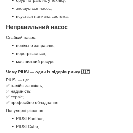
бруд потрапляє у техніку;
зношується насос;
псується паливна система.
Неправильний насос
Слабкий насос:
повільно заправляє;
перегрівається;
має низький ресурс.
Чому PIUSI — один із лідерів ринку 🇮🇹
PIUSI — це:
✅ італійська якість;
✅ надійність;
✅ сервіс;
✅ професійне обладнання.
Популярні рішення:
PIUSI Panther;
PIUSI Cube;