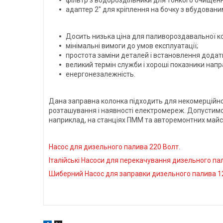
адаптер 2" для кріплення на бочку з вбудован
Досить низька ціна для паливороздавальної к
мінімальні вимоги до умов експлуатації;
простота заміни деталей і встановлення дода
великий термін служби і хороші показники нап
енергонезалежність.
Дана заправна колонка підходить для некомерційної
розташування і наявності електромереж. Допустимо ї
наприклад, на станціях ПММ та авторемонтних майс
Насос для дизельного палива 220 Волт.
Італійські Насоси для перекачування дизельного па
Шиберний Насос для заправки дизельного палива 1