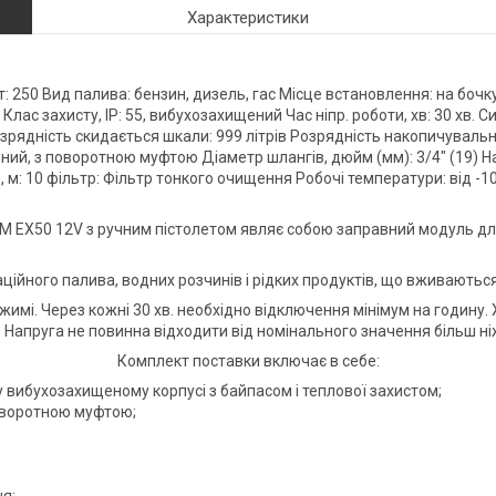
Характеристики
 Вт: 250 Вид палива: бензин, дизель, гас Місце встановлення: на бо
Клас захисту, IP: 55, вибухозахищений Час ніпр. роботи, хв: 30 хв. Си
 Розрядність скидається шкали: 999 літрів Розрядність накопичуваль
чний, з поворотною муфтою Діаметр шлангів, дюйм (мм): 3/4" (19) На
 м: 10 фільтр: Фільтр тонкого очищення Робочі температури: від -10
UM EX50 12V з ручним пістолетом являє собою заправний модуль дл
ційного палива, водних розчинів і рідких продуктів, що вживаються
имі. Через кожні 30 хв. необхідно відключення мінімум на годину
 Напруга не повинна відходити від номінального значення більш ніж
Комплект поставки включає в себе:
вибухозахищеному корпусі з байпасом і теплової захистом;
оворотною муфтою;
я;