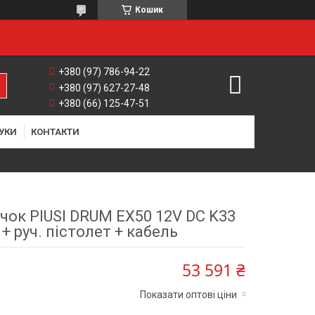
Кошик
+380 (97) 786-94-22
+380 (97) 627-27-48
+380 (66) 125-47-51
УКИ
КОНТАКТИ
чок PIUSI DRUM EX50 12V DC K33
+ руч. пістолет + кабель
53 591 ₴
Показати оптові ціни