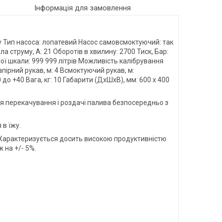
Інформація для замовлення
чку Тип насоса: лопатевий Насос самовсмоктуючий: так
ла струму, А: 21 Оборотів в хвилину: 2700 Тиск, Бар:
ної шкали: 999 999 літрів Можливість калібрування
пірний рукав, м: 4 Всмоктуючий рукав, м:
 до +40 Вага, кг: 10 Габарити (ДхШхВ), мм: 600 х 400
я перекачування і роздачі палива безпосередньо з
 в їжу.
. Характеризується досить високою продуктивністю
 на +/- 5%.