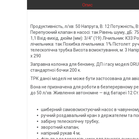
Опис
Продуктивність, л/хв: 50 Напруга, В: 12 Потужність,
Перепускний клапан в насосі: так Рівень шуму, дБ: 75 
1,1 Вхід-вихід, дюйм (мм): 3/4" (19) Лічильник: K33
лічильника: так Похибка лічильника: 1% Пістолет: ру
телескопічна трубка Висота всмоктування, м: 3 Напір,
х 290
Заправна колонка для бензину, ДП і гасу моделі DR
стандартної бочки 200 к.
ТРК даної моделі не може бути застосована для авіа
Вона не призначена для роботи в безперервному реж
до 50 л/хв. Живлення автономне — від батареї 12 Ст.
шиберний самовсмоктуючий насос в чавунному 
ручний роздавальний кран з держателем та п
забірну телескопічну трубку;
зворотний клапан;
напірний рукав 4 м;
фільтр з водороздільники для тонкого очищенн