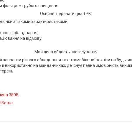
им фільтром грубого очищення.
Основні переваги цієї ТРК:
олонки з такими характеристиками;
ткового обладнання;
рацювання на відмову;
Можлива область застосування
 заправки різного обладнання та автомобільної техніки на будь-як
ї використання на майданчиках, де існує певна ймовірність виникн
терень.
лива 380В.
2Вольт.