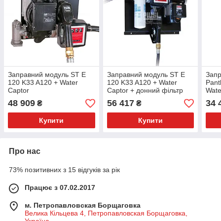
Заправний модуль ST E
Заправний модуль ST E
Запр
120 K33 A120 + Water
120 K33 A120 + Water
Pant
Captor
Captor + донний фільтр
Wate
філь
48 909
56 417
34 
₴
₴
Купити
Купити
Про нас
73% позитивних з 15 відгуків за рік
Працює з 07.02.2017
м. Петропавловская Борщаговка
Велика Кільцева 4, Петропавловская Борщаговка,