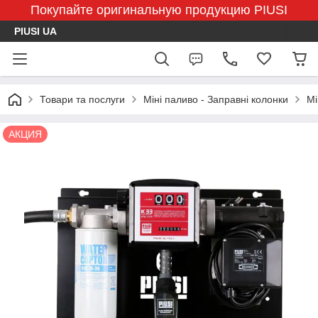
Покупайте оригинальную продукцию PIUSI
PIUSI UA
Товари та послуги
Міні паливо - Заправні колонки
Мі
АКЦИЯ