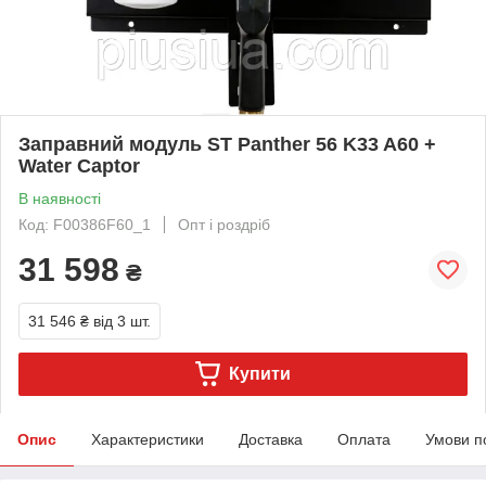
Заправний модуль ST Panther 56 K33 A60 +
Water Captor
В наявності
Код: F00386F60_1
Опт і роздріб
31 598
₴
31 546 ₴
від 3 шт.
Купити
Опис
Характеристики
Доставка
Оплата
Умови п