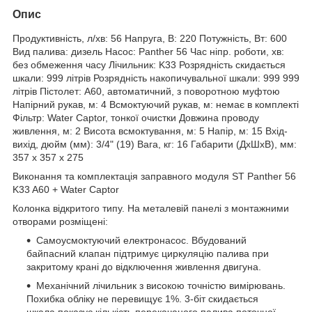
Опис
Продуктивність, л/хв: 56 Напруга, В: 220 Потужність, Вт: 600
Вид палива: дизель Насос: Panther 56 Час ніпр. роботи, хв:
без обмеження часу Лічильник: K33 Розрядність скидається
шкали: 999 літрів Розрядність накопичувальної шкали: 999 999
літрів Пістолет: A60, автоматичний, з поворотною муфтою
Напірний рукав, м: 4 Всмоктуючий рукав, м: немає в комплекті
Фільтр: Water Captor, тонкої очистки Довжина проводу
живлення, м: 2 Висота всмоктування, м: 5 Напір, м: 15 Вхід-
вихід, дюйм (мм): 3/4" (19) Вага, кг: 16 Габарити (ДхШхВ), мм:
357 x 357 x 275
Виконання та комплектація заправного модуля ST Panther 56
K33 A60 + Water Captor
Колонка відкритого типу. На металевій панелі з монтажними
отворами розміщені:
Самоусмоктуючий електронасос. Вбудований
байпасний клапан підтримує циркуляцію палива при
закритому крані до відключення живлення двигуна.
Механічний лічильник з високою точністю вимірювань.
Похибка обліку не перевищує 1%. 3-біт скидається
шкала показує кількість перекачаного палива поточної