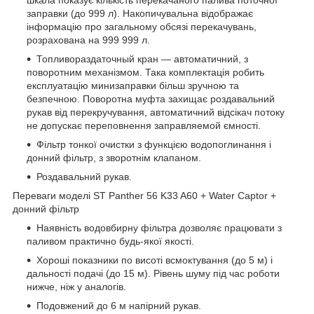
заправки (до 999 л). Накопичувальна відображає
інформацію про загальному обсязі перекачувань,
розрахована на 999 999 л.
Топливораздаточный кран — автоматичний, з
поворотним механізмом. Така комплектація робить
експлуатацію минизаправки більш зручною та
безпечною. Поворотна муфта захищає роздавальний
рукав від перекручування, автоматичний відсікач потоку
не допускає переповнення заправляемой ємності.
Фільтр тонкої очистки з функцією водопоглинання і
донний фільтр, з зворотнім клапаном.
Роздавальний рукав.
Переваги моделі ST Panther 56 K33 A60 + Water Captor +
донний фільтр
Наявність водовбирну фільтра дозволяє працювати з
паливом практично будь-якої якості.
Хороші показники по висоті всмоктування (до 5 м) і
дальності подачі (до 15 м). Рівень шуму під час роботи
нижче, ніж у аналогів.
Подовжений до 6 м напірний рукав.