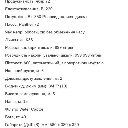
Продуктивність, л/хв: 72
Електроживлення, В: 220
Потужність, Вт: 850 Різновид палива: дизель
Насос: Panther 72
Час непр. роботи, хв: без обмеження часу
Лічильник: K33
Розрядність скрині шкали: 999 літрів
Розрядність накопичувальної шкали: 999 999 літрів
Пістолет: A60, автоматичний, з поворотною муфтою
Напірний рукав, м: 6
Довжина дроту живлення, м: 2
Вхід-вихід, дюйм (мм): 3/4 ⁇ (19)
Висота всмоктування, м: 5
Напір, м: 15
Фільтр: Water Captor
Вага, кг: 40
Габарити (ДхШхВ), мм: 580 x 380 x 320