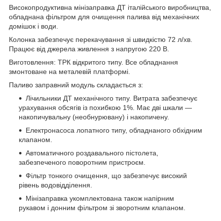
Високопродуктивна мінізаправка ДТ італійського виробництва,
обладнана фільтром для очищення палива від механічних
домішок і води.
Колонка забезпечує перекачування зі швидкістю 72 л/хв.
Працює від джерела живлення з напругою 220 В.
Виготовлення: ТРК відкритого типу. Все обладнання
змонтоване на металевій платформі.
Паливо заправний модуль складається з:
Лічильники ДТ механічного типу. Витрата забезпечує
урахування обсягів із похибкою 1%. Має дві шкали —
накопичувальну (необнурювану) і накопичену.
Електронасоса лопатного типу, обладнаного обхідним
клапаном.
Автоматичного роздавального пістолета,
забезпеченого поворотним пристроєм.
Фільтр тонкого очищення, що забезпечує високий
рівень водовідділення.
Мінізаправка укомплектована також напірним
рукавом і донним фільтром зі зворотним клапаном.