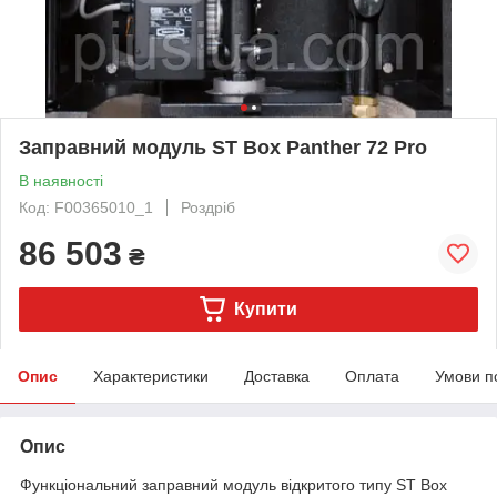
Заправний модуль ST Box Panther 72 Pro
В наявності
Код: F00365010_1
Роздріб
86 503
₴
Купити
Опис
Характеристики
Доставка
Оплата
Умови п
Опис
Функціональний заправний модуль відкритого типу ST Box