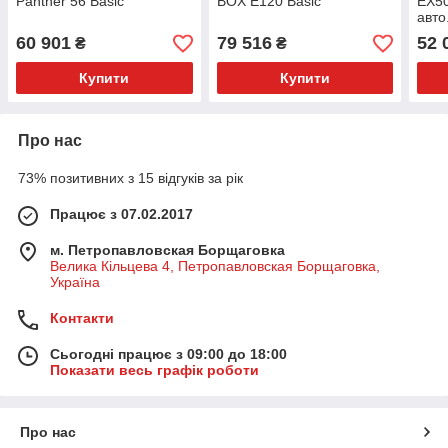
Panther 56 Basic
BOX E120 Basic
EX50
авто
60 901
79 516
52 
₴
₴
Купити
Купити
Про нас
73% позитивних з 15 відгуків за рік
Працює з 07.02.2017
м. Петропавловская Борщаговка
Велика Кільцева 4, Петропавловская Борщаговка,
Україна
Контакти
Сьогодні працює з 09:00 до 18:00
Показати весь графік роботи
Про нас