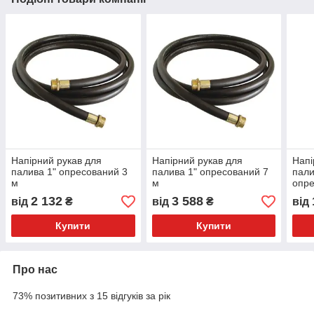
Напірний рукав для
Напірний рукав для
Напі
палива 1" опресований 3
палива 1" опресований 7
пали
м
м
опре
2 132
3 588
від
₴
від
₴
від
Купити
Купити
Про нас
73% позитивних з 15 відгуків за рік