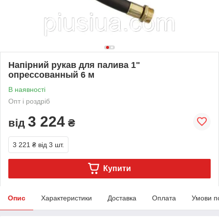
Напірний рукав для палива 1"
опрессованный 6 м
В наявності
Опт і роздріб
3 224
від
₴
3 221 ₴
від 3 шт.
Купити
Опис
Характеристики
Доставка
Оплата
Умови п