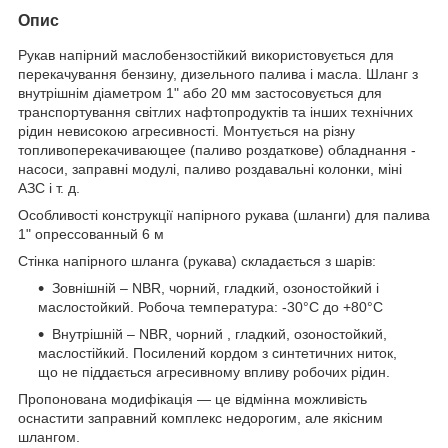
Опис
Рукав напірний маслобензостійкий використовується для
перекачування бензину, дизельного палива і масла. Шланг з
внутрішнім діаметром 1" або 20 мм застосовується для
транспортування світлих нафтопродуктів та інших технічних
рідин невисокою агресивності. Монтується на різну
топливоперекачивающее (паливо роздаткове) обладнання -
насоси, заправні модулі, паливо роздавальні колонки, міні
АЗС і т. д.
Особливості конструкції напірного рукава (шланги) для палива
1" опрессованный 6 м
Стінка напірного шланга (рукава) складається з шарів:
Зовнішній – NBR, чорний, гладкий, озоностойкий і
маслостойкий. Робоча температура: -30°С до +80°С
Внутрішній – NBR, чорний , гладкий, озоностойкий,
маслостійкий. Посилений кордом з синтетичних ниток,
що не піддається агресивному впливу робочих рідин.
Пропонована модифікація — це відмінна можливість
оснастити заправний комплекс недорогим, але якісним
шлангом.