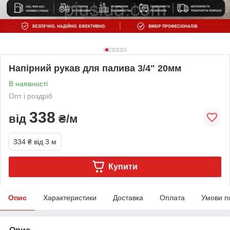
Напірний рукав для палива 3/4" 20мм
В наявності
Опт і роздріб
338
від
₴/м
334 ₴
від 3 м
Купити
Опис
Характеристики
Доставка
Оплата
Умови п