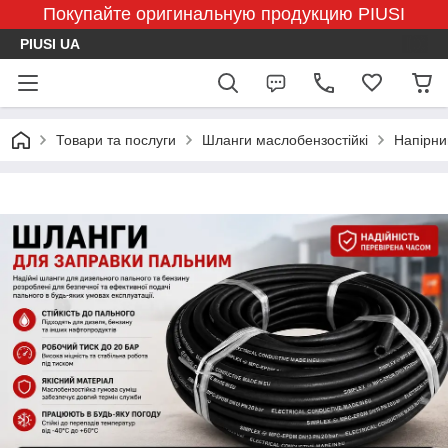
Покупайте оригинальную продукцию PIUSI
PIUSI UA
Товари та послуги
Шланги маслобензостійкі
Напірни