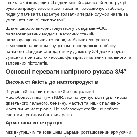
інших технічних рідин. Завдяки міцній армованій конструкції
рукав витримує високі навантаження, забезпечує стабільну
подачу палива та гарантує тривалий термін служби навіть за
умов інтенсивної експлуатації.
Шланг широко використовується у складі міні-АЗС,
паливозаправних модулів, насосних станцій,
паливороздавальних колонок, мобільних заправних
комплексів та систем внутрішньогосподарського обліку
пального. Завдяки стандартному діаметру 3/4 дюйма рукав
сумісний з більшістю насосів, фільтрів, лічильників пального та
заправних пістолетів.
Основні переваги напірного рукава 3/4″
Висока стійкість до нафтопродуктів
Внутрішній шар виготовлений із спеціальної
маслобензостійкої гуми NBR, яка не руйнується під впливом
дизельного пального, бензину, мастил та інших паливно-
мастильних матеріалів. Це забезпечує стабільну роботу
системи протягом багатьох років.
Армована конструкція
Між внутрішнім та зовнішнім шарами розташований армуючий