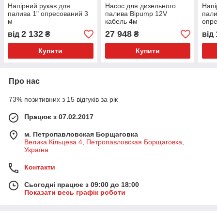
Напірний рукав для
Насос для дизельного
Напі
палива 1" опресований 3
палива Bipump 12V
пали
м
кабель 4м
опре
2 132
27 948
від
₴
₴
від
Купити
Купити
Про нас
73% позитивних з 15 відгуків за рік
Працює з 07.02.2017
м. Петропавловская Борщаговка
Велика Кільцева 4, Петропавловская Борщаговка,
Україна
Контакти
Сьогодні працює з 09:00 до 18:00
Показати весь графік роботи