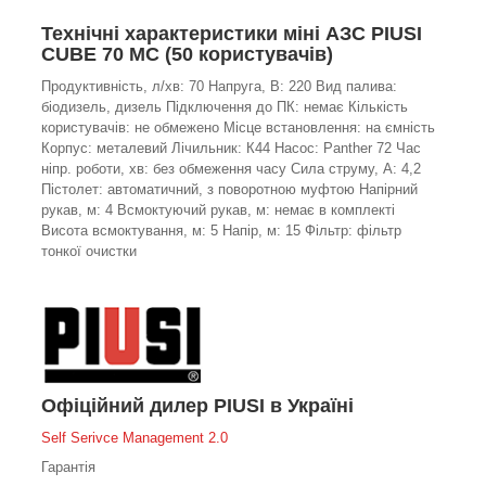
Технічні характеристики міні АЗС PIUSI
CUBE 70 MC (50 користувачів)
Продуктивність, л/хв: 70 Напруга, В: 220 Вид палива:
біодизель, дизель Підключення до ПК: немає Кількість
користувачів: не обмежено Місце встановлення: на ємність
Корпус: металевий Лічильник: К44 Насос: Panther 72 Час
ніпр. роботи, хв: без обмеження часу Сила струму, А: 4,2
Пістолет: автоматичний, з поворотною муфтою Напірний
рукав, м: 4 Всмоктуючий рукав, м: немає в комплекті
Висота всмоктування, м: 5 Напір, м: 15 Фільтр: фільтр
тонкої очистки
Офіційний дилер PIUSI в Україні
Self Serivce Management 2.0
Гарантія