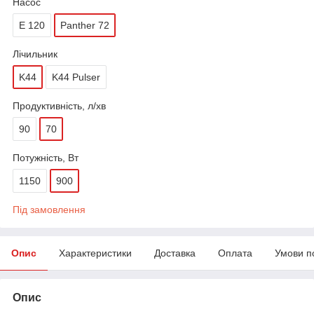
Насос
E 120
Panther 72
Лічильник
K44
K44 Pulser
Продуктивність, л/хв
90
70
Потужність, Вт
1150
900
Під замовлення
Опис
Характеристики
Доставка
Оплата
Умови п
Опис