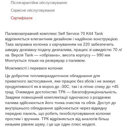
Післягарантійне обслуговування
Сервісне обслуговування
Сертифікати
Паливозаправний комплекс Self Service 70 K44 Tank
відрізняється елегантним дизайном і надійною конструкцією.
Така заправна колонка з харчуванням на 220 забезпечить
швидку дозовану подачу дизпалива, працює зі швидкістю 70 л/
хв. Версія Tank — «обрізана», висота корпусу — 990 мм
Монтується тільки на резервуар з паливом.
Можливості і переваги колонки
Це добротне топливораздаточное обладнання для
приватного застосування, яке працює без збоїв і не знижує
продуктивності як в мороз до -30С, так і в літню спеку до +45
град. Очевидне достоїнство ТРК — багатофункціональність.
Завдяки повноцінній комплектації одночасно з роздачею
палива здійснюється його тонка очистка та облік. Доступ до
внутрішнього обладнання здійснюється через відкидну
передню панель, що робить техобслуговування колонки
простим і зручним. ТРК відрізняється від аналогів більш
низьким рівнем шуму, і це ще один плюс моделі.