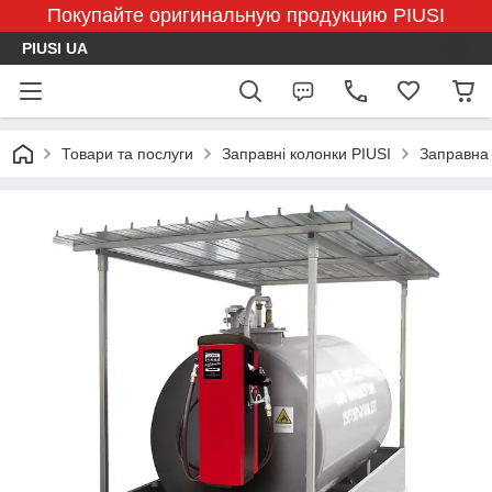
Покупайте оригинальную продукцию PIUSI
PIUSI UA
Товари та послуги
Заправні колонки PIUSI
Заправна 