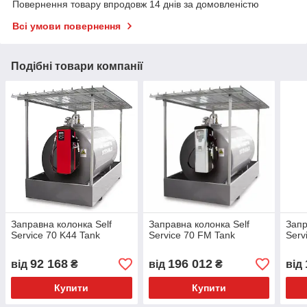
Повернення товару впродовж 14 днів за домовленістю
Всі умови повернення
Подібні товари компанії
Заправна колонка Self
Заправна колонка Self
Запр
Service 70 K44 Tank
Service 70 FM Tank
Serv
92 168
196 012
від
₴
від
₴
від
Купити
Купити