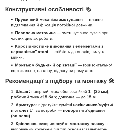
Конструктивні особливості 🔩
Пружинний механізм змотування
— плавне
підтягування й фіксація потрібної довжини.
Посилена маточина
— зменшує знос вузлів при
частих циклах роботи.
Корозійностійке виконання
з
елементами з
нержавіючої сталі
— стійкість до опадів, пилу та
мийки.
Монтаж у будь-якій орієнтації
— горизонтально/
вертикально, на стіну, підлогу чи раму авто.
Рекомендації з підбору та монтажу 🛠️
Шланг:
напірний, маслобензостійкий
1″ (25 мм)
,
робочий тиск ≥15 бар
; довжина — до
15 м
.
Арматура:
підготуйте сумісні
накінечники/муфти/
пістолет
1″; за потреби —
поворотні з’єднання
(свівели)
.
Кріплення:
використовуйте
монтажну планку
з
відповідним кріпежем під тип основи (сталь/бетон/