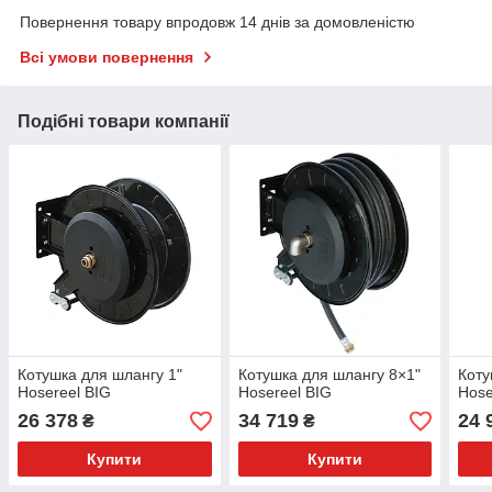
Повернення товару впродовж 14 днів за домовленістю
Всі умови повернення
Подібні товари компанії
Котушка для шлангу 1"
Котушка для шлангу 8×1"
Коту
Hosereel BIG
Hosereel BIG
Hose
26 378
34 719
24 
₴
₴
Купити
Купити