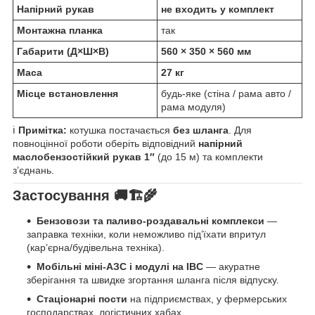
Напірний рукав
не входить у комплект
Монтажна планка
так
Габарити (Д×Ш×В)
560 × 350 × 560 мм
Маса
27 кг
Місце встановлення
будь-яке (стіна / рама авто /
рама модуля)
ℹ️
Примітка:
котушка постачається
без шланга
. Для
повноцінної роботи оберіть відповідний
напірний
маслобензостійкий рукав 1″
(до 15 м) та комплекти
з’єднань.
Застосування 🚚🏗️🌾
Бензовози та паливо-роздавальні комплекси
—
заправка техніки, коли неможливо під’їхати впритул
(кар’єрна/будівельна техніка).
Мобільні міні-АЗС і модулі на IBC
— акуратне
зберігання та швидке згортання шланга після відпуску.
Стаціонарні пости
на підприємствах, у фермерських
господарствах, логістичних хабах.