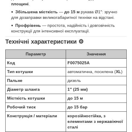
площині
.
Збільшена місткість
—
до 15 м
рукава Ø1″: зручно
для дозаправки великогабаритної техніки на відстані.
Профрівень
— простота, надійність і довговічність
конструкції для інтенсивної експлуатації.
Технічні характеристики ⚙️
Параметр
Значення
Код
F0075025A
Тип котушки
автоматична, посилена (
XL
)
Пальне
дизель
Діаметр шланга
1″ (25 мм)
Місткість котушки
до 15 м
Робочий тиск
до 15 бар
Конструкція / матеріали
корозійностійка, з
елементами з нержавіючої
сталі