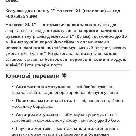
Опис
Котушка для шлангу
1″ Hosereel XL (посилена)
— код
F0075025A
⛽🧰
Hosereel XL 1″
—
автоматична посилена
котушка для
зберігання та швидкого змотування
напірного паливного
рукава
з внутрішнім діаметром
1″ (25 мм)
і довжиною
до 15
м
.
Конструкція: корозійностійка, з елементами з
нержавіючої сталі
, що забезпечує високий ресурс у важких
умовах експлуатації. Розрахована на
дизельне пальне
,
встановлюється на
бензовози, пересувні паливні модулі,
міні-АЗС
і стаціонарні пости.
Ключові переваги 🌟
Автоматичне змотування
— «зайвий» рукав не
заважає роботі; один оператор легко обслуговує пост.
Посилена маточина зі сталі
— підвищена надійність
механізму барабана.
Анти-розмотування
— обмежувач утримує шланг,
запобігаючи самовільному сходу при тиску
до 15 бар
.
Гнучкий монтаж
—
монтажна планка/кронштейн
дозволяє орієнтувати вісь барабана
в будь-якій