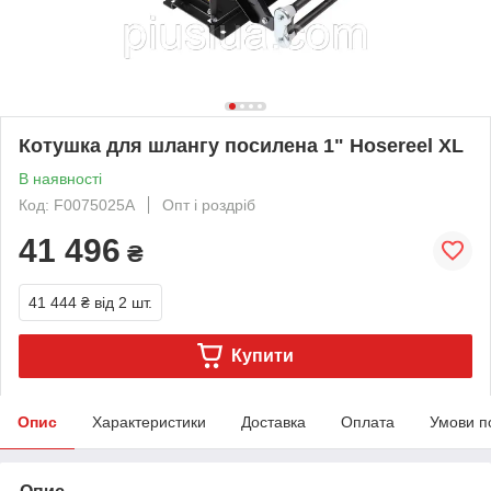
Котушка для шлангу посилена 1" Hosereel XL
В наявності
Код: F0075025A
Опт і роздріб
41 496
₴
41 444 ₴
від 2 шт.
Купити
Опис
Характеристики
Доставка
Оплата
Умови п