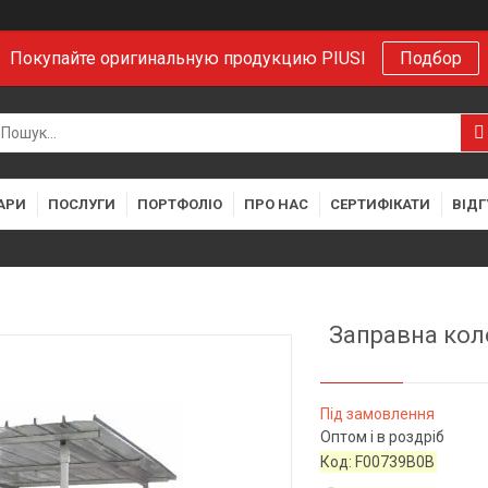
Покупайте оригинальную продукцию PIUSI
Подбор
АРИ
ПОСЛУГИ
ПОРТФОЛІО
ПРО НАС
СЕРТИФІКАТИ
ВІДГ
Заправна коло
Під замовлення
Оптом і в роздріб
Код:
F00739B0B