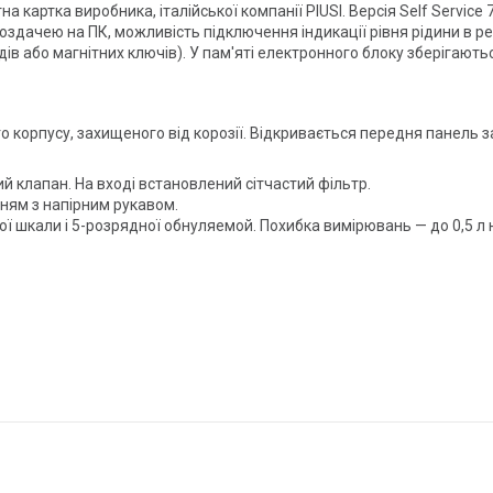
итна картка виробника, італійської компанії PIUSI. Версія Self Serv
здачею на ПК, можливість підключення індикації рівня рідини в ре
в або магнітних ключів). У пам'яті електронного блоку зберігаютьс
го корпусу, захищеного від корозії. Відкривається передня панель з
й клапан. На вході встановлений сітчастий фільтр.
нням з напірним рукавом.
ї шкали і 5-розрядної обнуляемой. Похибка вимірювань — до 0,5 л н