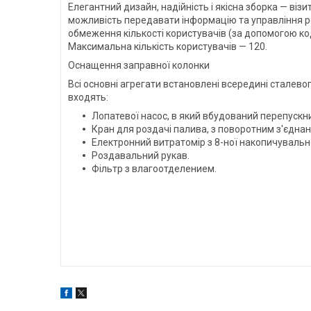
Елегантний дизайн, надійність і якісна зборка — віз
можливість передавати інформацію та управління ро
обмеження кількості користувачів (за допомогою коді
Максимальна кількість користувачів — 120.
Оснащення заправної колонки
Всі основні агрегати встановлені всередині сталево
входять:
Лопатевої насос, в який вбудований перепускни
Кран для роздачі палива, з поворотним з'єдна
Електронний витратомір з 8-ної накопичувально
Роздавальний рукав.
Фільтр з влагоотделением.