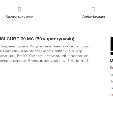
Характеристики
Специфікація
USI CUBE 70 MC (50 користувачів)
: біодизель, дизель Місце встановлення: на ємність Корпус:
0 Підключення до ПК: так Насос: Panther 72 Час ніпр.
Потужність, Вт: 900 Пістолет: автоматичний, з поворотною
О
емає в комплекті Висота всмоктування, м: 5 Напір, м: 15
S
Га
П
С
С