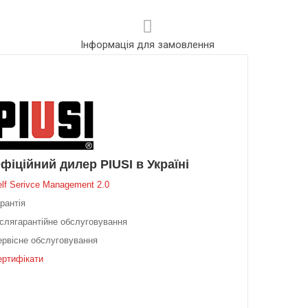
Інформація для замовлення
фіційний дилер PIUSI в Україні
elf Serivce Management 2.0
рантія
іслягарантійне обслуговування
ервісне обслуговування
ертифікати