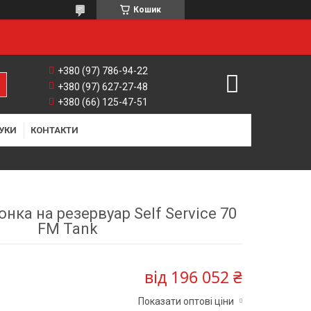
Кошик
+380 (97) 786-94-22
+380 (97) 627-27-48
+380 (66) 125-47-51
УКИ
КОНТАКТИ
нка на резервуар Self Service 70
FM Tank
від
196 052 ₴
Показати оптові ціни