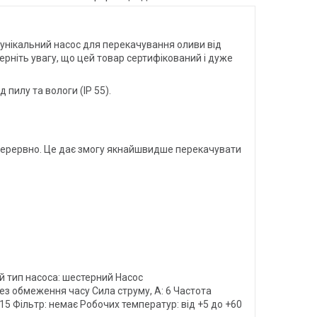
унікальний насос для перекачування оливи від
верніть увагу, що цей товар сертифікований і дуже
 пилу та вологи (IP 55).
перервно. Це дає змогу якнайшвидше перекачувати
ий тип насоса: шестерний Насос
 без обмеження часу Сила струму, А: 6 Частота
м: 15 Фільтр: немає Робочих температур: від +5 до +60