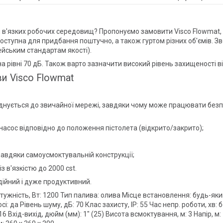
 в'язких робочих середовищ? Пропонуємо замовити Visco Flowmat, 
доступна для придбання поштучно, а також гуртом різних об'ємів. З
ейським стандартам якості).
 рівні 70 дБ. Також варто зазначити високий рівень захищеності від
и Visco Flowmat
єднується до звичайної мережі, завдяки чому може працювати без
насос відповідно до положення пістолета (відкрито/закрито);
завдяки самоусмоктувальній конструкції;
 в'язкістю до 2000 cst.
дійний і дуже продуктивний.
отужність, Вт: 1200 Тип палива: олива Місце встановлення: будь-як
 да Рівень шуму, дБ: 70 Клас захисту, IP: 55 Час непр. роботи, хв:
: 16 Вхід-вихід, дюйм (мм): 1" (25) Висота всмоктування, м: 3 Напір, 