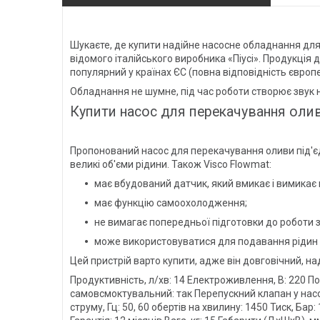
Шукаєте, де купити надійне насосне обладнання для
відомого італійського виробника «Піусі». Продукція 
популярний у країнах ЄС (повна відповідність європ
Обладнання не шумне, під час роботи створює звук на
Купити насос для перекачування олив
Пропонований насос для перекачування оливи під'
великі об'єми рідини. Також Visco Flowmat:
має вбудований датчик, який вмикає і вимикає 
має функцію самоохолодження;
не вимагає попередньої підготовки до роботи 
може використовуватися для подавання рідин із
Цей пристрій варто купити, адже він довговічний, на
Продуктивність, л/хв: 14 Електроживлення, В: 220 П
самовсмоктувальний: так Перепускний клапан у насосі:
струму, Гц: 50, 60 обертів на хвилину: 1450 Тиск, Бар