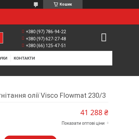
Кошик
+380 (97) 786-94-22
+380 (97) 627-27-48
+380 (66) 125-47-51
УКИ
КОНТАКТИ
нітання олії Visco Flowmat 230/3
41 288 ₴
Показати оптові ціни