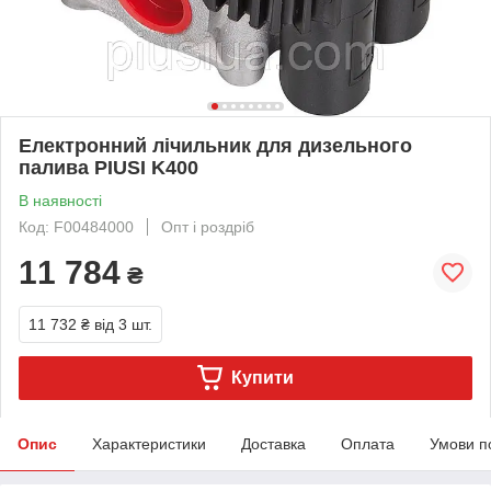
Електронний лічильник для дизельного
палива PIUSI K400
В наявності
Код: F00484000
Опт і роздріб
11 784
₴
11 732 ₴
від 3 шт.
Купити
Опис
Характеристики
Доставка
Оплата
Умови п