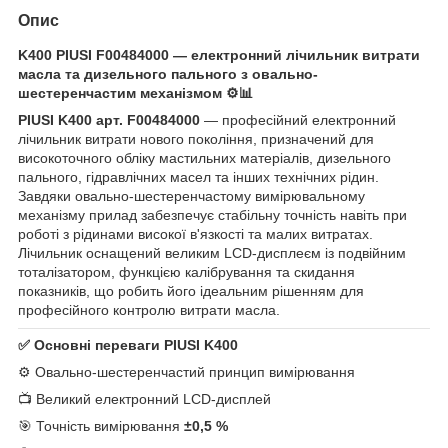
Опис
K400 PIUSI F00484000 — електронний лічильник витрати
масла та дизельного пального з овально-
шестеренчастим механізмом ⚙️📊
PIUSI K400 арт. F00484000
— професійний електронний
лічильник витрати нового покоління, призначений для
високоточного обліку мастильних матеріалів, дизельного
пального, гідравлічних масел та інших технічних рідин.
Завдяки овально-шестеренчастому вимірювальному
механізму прилад забезпечує стабільну точність навіть при
роботі з рідинами високої в'язкості та малих витратах.
Лічильник оснащений великим LCD-дисплеєм із подвійним
тоталізатором, функцією калібрування та скидання
показників, що робить його ідеальним рішенням для
професійного контролю витрати масла.
✅ Основні переваги PIUSI K400
⚙️ Овально-шестеренчастий принцип вимірювання
📺 Великий електронний LCD-дисплей
🎯 Точність вимірювання
±0,5 %