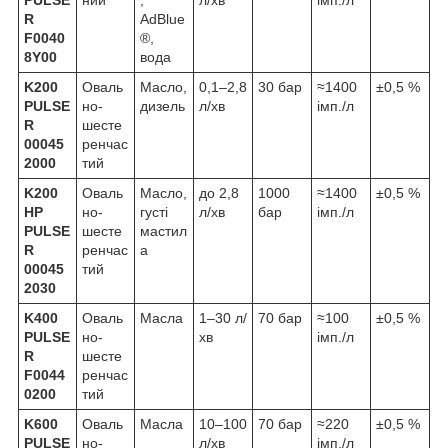
PULSE
ний
,
л/хв
імп./л
R
AdBlue
F0040
®,
8Y00
вода
K200
Оваль
Масло,
0,1–2,8
30 бар
≈1400
±0,5 %
PULSE
но-
дизель
л/хв
імп./л
R
шесте
00045
ренчас
2000
тий
K200
Оваль
Масло,
до 2,8
1000
≈1400
±0,5 %
HP
но-
густі
л/хв
бар
імп./л
PULSE
шесте
мастил
R
ренчас
а
00045
тий
2030
K400
Оваль
Масла
1–30 л/
70 бар
≈100
±0,5 %
PULSE
но-
хв
імп./л
R
шесте
F0044
ренчас
0200
тий
K600
Оваль
Масла
10–100
70 бар
≈220
±0,5 %
PULSE
но-
л/хв
імп./л