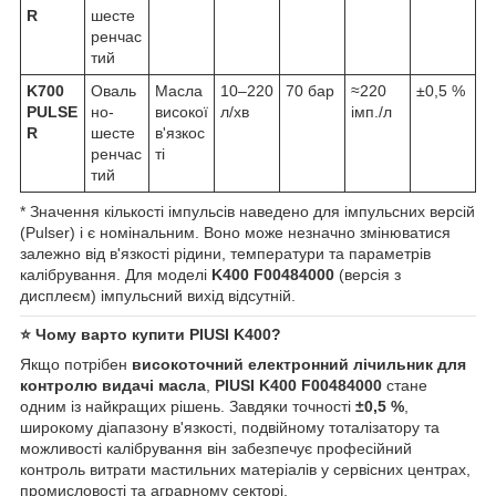
R
шесте
ренчас
тий
K700
Оваль
Масла
10–220
70 бар
≈220
±0,5 %
PULSE
но-
високої
л/хв
імп./л
R
шесте
в'язкос
ренчас
ті
тий
* Значення кількості імпульсів наведено для імпульсних версій
(Pulser) і є номінальним. Воно може незначно змінюватися
залежно від в'язкості рідини, температури та параметрів
калібрування. Для моделі
K400 F00484000
(версія з
дисплеєм) імпульсний вихід відсутній.
⭐ Чому варто купити PIUSI K400?
Якщо потрібен
високоточний електронний лічильник для
контролю видачі масла
,
PIUSI K400 F00484000
стане
одним із найкращих рішень. Завдяки точності
±0,5 %
,
широкому діапазону в'язкості, подвійному тоталізатору та
можливості калібрування він забезпечує професійний
контроль витрати мастильних матеріалів у сервісних центрах,
промисловості та аграрному секторі.