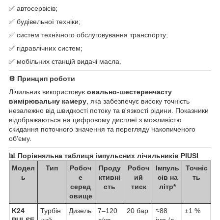
✅ автосервісів;
✅ будівельної техніки;
✅ систем технічного обслуговування транспорту;
✅ гідравлічних систем;
✅ мобільних станцій видачі масла.
⚙️ Принцип роботи
Лічильник використовує
овально-шестеренчасту
вимірювальну камеру
, яка забезпечує високу точність
незалежно від швидкості потоку та в'язкості рідини. Показники
відображаються на цифровому дисплеї з можливістю
скидання поточного значення та перегляду накопиченого
об'єму.
📊 Порівняльна таблиця імпульсних лічильників PIUSI
Модел
Тип
Робоч
Проду
Робоч
Імпуль
Точніс
ь
е
ктивні
ий
сів на
ть
серед
сть
тиск
літр*
овище
K24
Турбін
Дизель
7–120
20 бар
≈88
±1 %