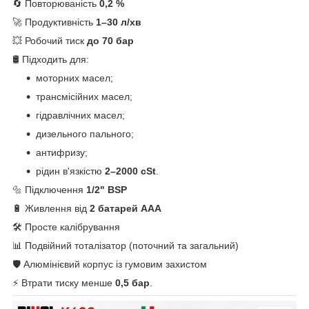
🔄 Повторюваність
0,2 %
🚀 Продуктивність
1–30 л/хв
💥 Робочий тиск
до 70 бар
🛢 Підходить для:
моторних масел;
трансмісійних масел;
гідравлічних масел;
дизельного пального;
антифризу;
рідин в'язкістю
2–2000 cSt
.
🔩 Підключення
1/2" BSP
🔋 Живлення від
2 батарей AAA
🛠 Просте калібрування
📊 Подвійний тоталізатор (поточний та загальний)
🛡 Алюмінієвий корпус із гумовим захистом
⚡ Втрати тиску менше
0,5 бар
.