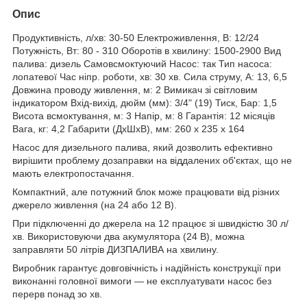
Опис
Продуктивність, л/хв: 30-50 Електроживлення, В: 12/24
Потужність, Вт: 80 - 310 Оборотів в хвилину: 1500-2900 Вид
палива: дизель Самовсмоктуючий Насос: так Тип насоса:
лопатевої Час ніпр. роботи, хв: 30 хв. Сила струму, А: 13, 6,5
Довжина проводу живлення, м: 2 Вимикач зі світловим
індикатором Вхід-вихід, дюйм (мм): 3/4" (19) Тиск, Бар: 1,5
Висота всмоктування, м: 3 Напір, м: 8 Гарантія: 12 місяців
Вага, кг: 4,2 Габарити (ДхШхВ), мм: 260 x 235 x 164
Насос для дизельного палива, який дозволить ефективно
вирішити проблему дозаправки на віддалених об'єктах, що не
мають електропостачання.
Компактний, але потужний блок може працювати від різних
джерело живлення (на 24 або 12 В).
При підключенні до джерела на 12 працює зі швидкістю 30 л/
хв. Використовуючи два акумулятора (24 В), можна
заправляти 50 літрів ДИЗПАЛИВА на хвилину.
Виробник гарантує довговічність і надійність конструкції при
виконанні головної вимоги — не експлуатувати насос без
перерв понад зо хв.