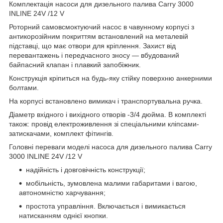
Комплектація насоси для дизельного палива Carry 3000
INLINE 24V /12 V
Роторний самовсмоктуючий насос в чавунному корпусі з
антикорозійним покриттям встановлений на металевій
підставці, що має отвори для кріплення. Захист від
перевантажень і передчасного зносу — вбудований
байпасний клапан і плавкий запобіжник.
Конструкція кріпиться на будь-яку стійку поверхню анкерними
болтами.
На корпусі встановлено вимикач і транспортувальна ручка.
Діаметр вхідного і вихідного отворів -3/4 дюйма. В комплекті
також: провід електроживлення зі спеціальними кліпсами-
затискачами, комплект фітингів.
Головні переваги моделі насоса для дизельного палива Carry
3000 INLINE 24V /12 V
надійність і довговічність конструкції;
мобільність, зумовлена малими габаритами і вагою,
автономністю харчування;
простота управління. Включається і вимикається
натисканням однієї кнопки.