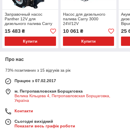
Заправочный насос
Насос для дизельного
Акум
Panther 12V для
палива Carry 3000
дизе
дизельного палива Carry
24V/12V
Bipu
15 483
10 061
25 
₴
₴
Купити
Купити
Про нас
73% позитивних з 15 відгуків за рік
Працює з 07.02.2017
м. Петропавловская Борщаговка
Велика Кільцева 4, Петропавловская Борщаговка,
Україна
Контакти
Сьогодні вихідний
Показати весь графік роботи