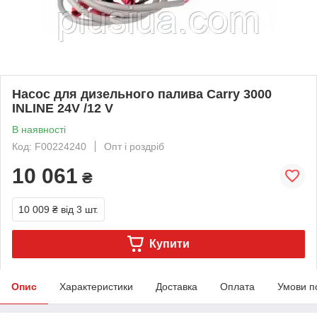
Насос для дизельного палива Carry 3000
INLINE 24V /12 V
В наявності
Код: F00224240
Опт і роздріб
10 061
₴
10 009 ₴
від 3 шт.
Купити
Опис
Характеристики
Доставка
Оплата
Умови п