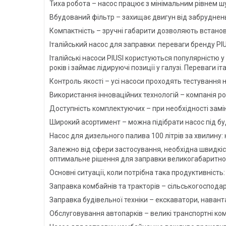
Тиха робота – насос працює з мінімальним рівнем шу
Вбудований фільтр – захищає двигун від забруднен
Компактність – зручні габарити дозволяють встанов
Італійський насос для заправки: переваги бренду PI
Італійські насоси PIUSI користуються популярністю 
років і займає лідируючі позиції у галузі. Переваги 
Контроль якості – усі насоси проходять тестування 
Використання інноваційних технологій – компанія 
Доступність комплектуючих – при необхідності замін
Широкий асортимент – можна підібрати насос під бу
Насос для дизельного палива 100 літрів за хвилину: 
Залежно від сфери застосування, необхідна швидкіс
оптимальне рішення для заправки великогабаритної т
Основні ситуації, коли потрібна така продуктивність:
Заправка комбайнів та тракторів – сільськогосподар
Заправка будівельної техніки – екскаватори, навант
Обслуговування автопарків – великі транспортні ком