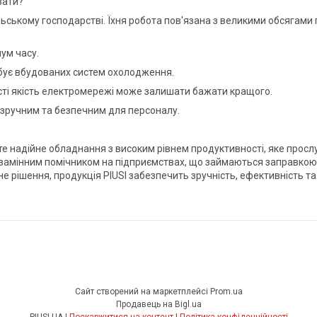
вати?
ьському господарстві. Їхня робота пов'язана з великими обсягами 
ум часу.
ебує вбудованих систем охолодження.
вості якість електромережі може залишати бажати кращого.
 зручним та безпечним для персоналу.
те надійне обладнання з високим рівнем продуктивності, яке просл
езамінним помічником на підприємствах, що займаються заправкою т
е рішення, продукція PIUSI забезпечить зручність, ефективність т
Сайт створений на маркетплейсі
Prom.ua
Продавець на Bigl.ua
PIUSI UA |
Поскаржитися на контент
|
Політика конфіденційності