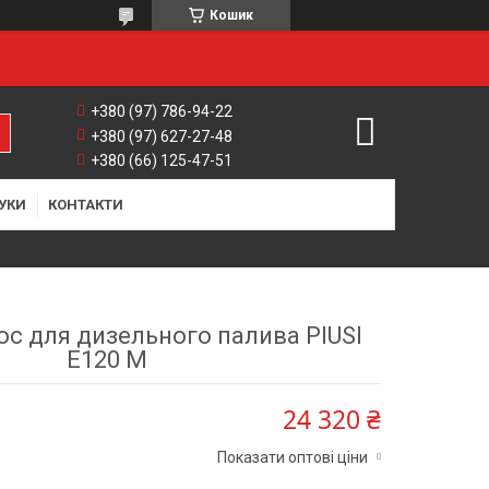
Кошик
+380 (97) 786-94-22
+380 (97) 627-27-48
+380 (66) 125-47-51
УКИ
КОНТАКТИ
ос для дизельного палива PIUSI
E120 M
24 320 ₴
Показати оптові ціни