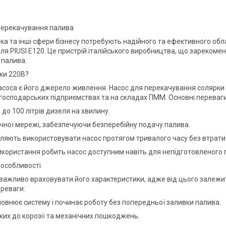
 перекачування палива
тика та інші сфери бізнесу потребують надійного та ефективного о
я PIUSI E120. Це пристрій італійського виробництва, що зарекомен
 палива.
ки 220В?
асоса є його джерело живлення. Насос для перекачування солярки
огосподарських підприємствах та на складах ПММ. Основні переваги
до 100 літрів дизеля на хвилину.
ичної мережі, забезпечуючи безперебійну подачу палива.
воляють використовувати насос протягом тривалого часу без втрати
використання робить насос доступним навіть для непідготовленого 
 особливості
ажливо враховувати його характеристики, адже від цього залежить 
ереваги:
овнює систему і починає роботу без попередньої заливки палива.
йких до корозії та механічних пошкоджень.