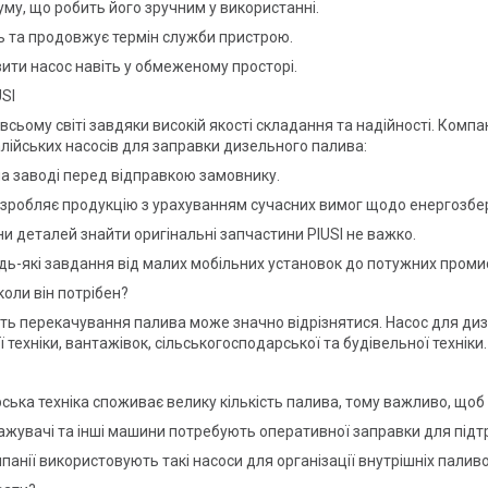
му, що робить його зручним у використанні.
ь та продовжує термін служби пристрою.
ити насос навіть у обмеженому просторі.
USI
у всьому світі завдяки високій якості складання та надійності. Ком
італійських насосів для заправки дизельного палива:
на заводі перед відправкою замовнику.
розробляє продукцію з урахуванням сучасних вимог щодо енергозбе
и деталей знайти оригінальні запчастини PIUSI не важко.
дь-які завдання від малих мобільних установок до потужних пром
коли він потрібен?
ть перекачування палива може значно відрізнятися. Насос для дизе
ехніки, вантажівок, сільськогосподарської та будівельної техніки.
ська техніка споживає велику кількість палива, тому важливо, щоб
ажувачі та інші машини потребують оперативної заправки для підтр
панії використовують такі насоси для організації внутрішніх палив