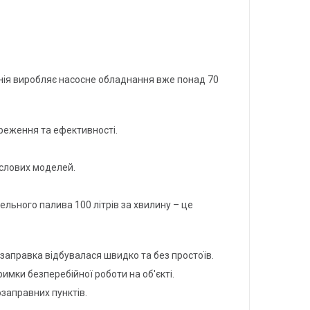
панія виробляє насосне обладнання вже понад 70
реження та ефективності.
ислових моделей.
льного палива 100 літрів за хвилину – це
 заправка відбувалася швидко та без простоїв.
имки безперебійної роботи на об'єкті.
озаправних пунктів.