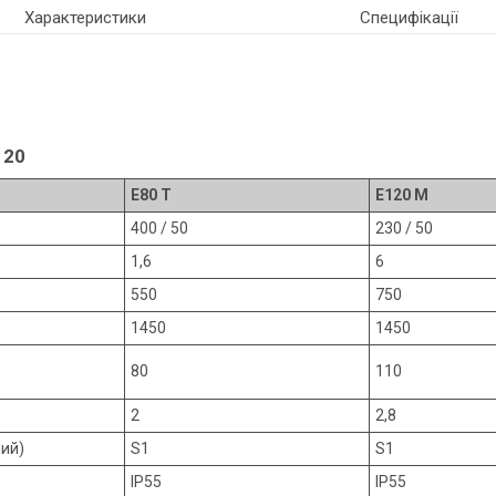
Характеристики
Специфікації
120
E80 T
E120 M
400 / 50
230 / 50
1,6
6
550
750
1450
1450
80
110
2
2,8
ий)
S1
S1
IP55
IP55