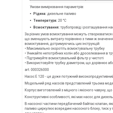
Умови вимірювання параметрів:
Рідина:
дизельне паливо
Температура:
20 °C
Всмоктування:
трубопровід і розташування нас
За різних умов всмоктування можуть створюватися 
що зменшують витрату порівняно з тими ж значенн
всмоктування, дотримуючись цих інструкцій:
• Максимально скоротіть всмоктувальну трубку
• Уникайте непотрібних колін або дроселювання в тр
• Підтримуйте всмоктувальний фільтр у чистоті
• Використовуйте трубку діаметром, що дорівнює а
art. 000326000
Насос E 120 - це дуже потужний високопродуктивни
Модельний ряд насосів представлений трьома моделями
Корпус виготовлений з міцного і якісного чавуну, що
Конструктивні особливості, які має насос для дизель
В насосної частини передбачений байпас клапан, яки
паливо циркулює всередині насосного блоку, тиск у