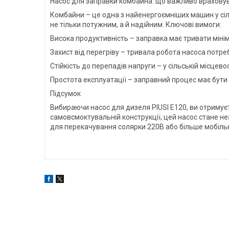
Насос для заправки комбайна: що важливо врахову
Комбайни – це одна з найенергоємніших машин у сіл
не тільки потужним, а й надійним. Ключові вимоги:
Висока продуктивність – заправка має тривати мінім
Захист від перегріву – тривала робота насоса потр
Стійкість до перепадів напруги – у сільській місце
Простота експлуатації – заправний процес має бути
Підсумок
Вибираючи насос для дизеля PIUSI E120, ви отримує
самовсмоктувальній конструкції, цей насос стане н
для перекачування солярки 220В або більше мобільн