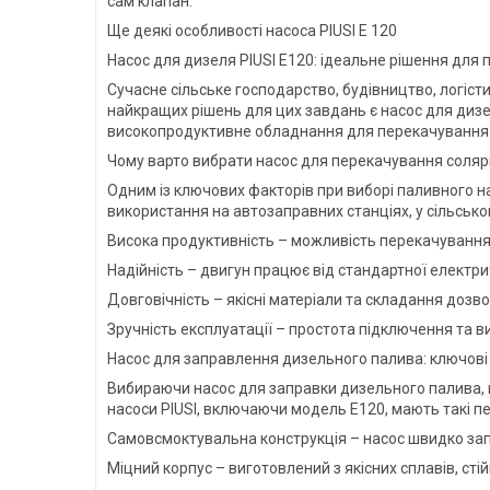
сам клапан.
Ще деякі особливості насоса PIUSI E 120
Насос для дизеля PIUSI E120: ідеальне рішення для
Сучасне сільське господарство, будівництво, логіс
найкращих рішень для цих завдань є насос для дизел
високопродуктивне обладнання для перекачування
Чому варто вибрати насос для перекачування соляр
Одним із ключових факторів при виборі паливного н
використання на автозаправних станціях, у сільськ
Висока продуктивність – можливість перекачування 
Надійність – двигун працює від стандартної електр
Довговічність – якісні матеріали та складання доз
Зручність експлуатації – простота підключення та 
Насос для заправлення дизельного палива: ключові
Вибираючи насос для заправки дизельного палива, в
насоси PIUSI, включаючи модель E120, мають такі п
Самовсмоктувальна конструкція – насос швидко зап
Міцний корпус – виготовлений з якісних сплавів, сті