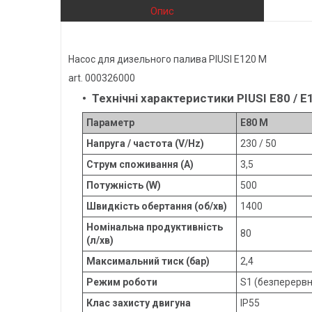
Опис
Насос для дизельного палива PIUSI E120 M
art. 000326000
Технічні характеристики PIUSI E80 / E
Параметр
E80 M
Напруга / частота (V/Hz)
230 / 50
Струм споживання (A)
3,5
Потужність (W)
500
Швидкість обертання (об/хв)
1400
Номінальна продуктивність
80
(л/хв)
Максимальний тиск (бар)
2,4
Режим роботи
S1 (безперервн
Клас захисту двигуна
IP55