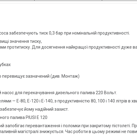
оса забезпечують тиск 0,3 бар при номінальній продуктивності.
вищі значення тиску,
ями протитиску. Для досягнення найкращої продуктивності дуже 
убках
бо перевищує зазначений (див. Монтаж)
й насос для перекачування дизельного палива 220 Вольт.
 — E-80, E-120 і Е-140, з продуктивністю 80, 100 і 140 літрів в хв
 забезпечує йому надійний захист.
ного палива PIUSI E 120
й запобігає перевантаження і поломки при закритому пістолеті. Пр
 паливній магістралі знижується. Час роботи в цьому режимі не по