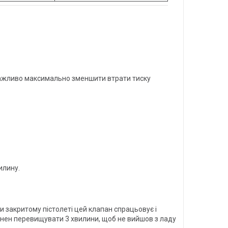
важливо максимально зменшити втрати тиску
илину.
и закритому пістолеті цей клапан спрацьовує і
винен перевищувати 3 хвилини, щоб не вийшов з ладу