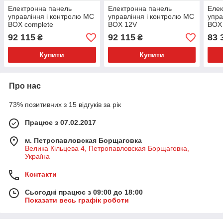
Електронна панель
Електронна панель
Елек
управління і контролю MC
управління і контролю MC
упра
BOX complete
BOX 12V
BOX
92 115
92 115
83 
₴
₴
Купити
Купити
Про нас
73% позитивних з 15 відгуків за рік
Працює з 07.02.2017
м. Петропавловская Борщаговка
Велика Кільцева 4, Петропавловская Борщаговка,
Україна
Контакти
Сьогодні працює з 09:00 до 18:00
Показати весь графік роботи