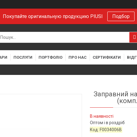
Покупайте оригинальную продукцию PIUSI
Подбор
АРИ
ПОСЛУГИ
ПОРТФОЛІО
ПРО НАС
СЕРТИФІКАТИ
ВІДГ
Заправний нас
(комп
В наявності
Оптом і в роздріб
Код:
F0034006B