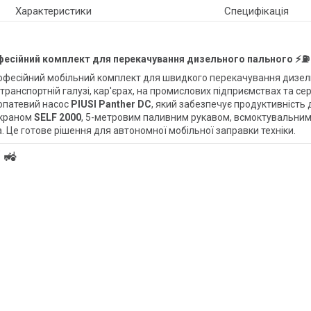
Характеристики
Специфікація
 професійний комплект для перекачування дизельного пального ⚡⛽
фесійний мобільний комплект для швидкого перекачування дизель
, транспортній галузі, кар'єрах, на промислових підприємствах та се
опатевий насос
PIUSI Panther DC
, який забезпечує продуктивність
 краном
SELF 2000
, 5-метровим паливним рукавом, всмоктувальним
Це готове рішення для автономної мобільної заправки техніки.
 🚜