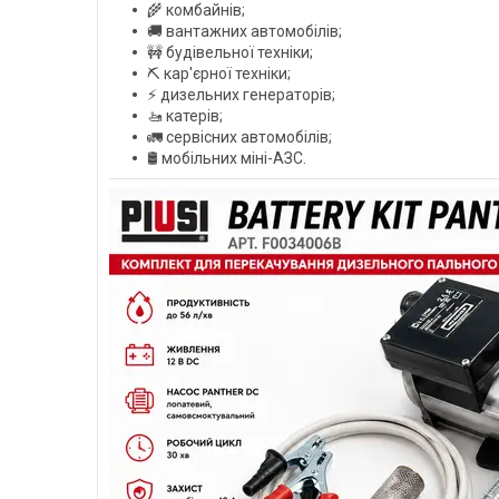
🌾 комбайнів;
🚚 вантажних автомобілів;
🚧 будівельної техніки;
⛏️ кар'єрної техніки;
⚡ дизельних генераторів;
🚤 катерів;
🚛 сервісних автомобілів;
🛢️ мобільних міні-АЗС.