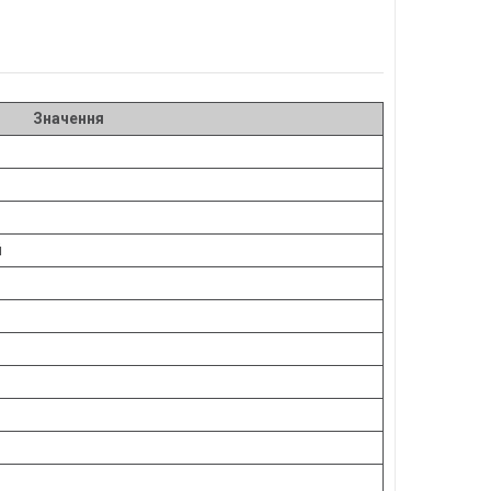
Значення
й