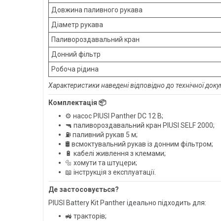
Довжина паливного рукава
Діаметр рукава
Паливороздавальний кран
Донний фільтр
Робоча рідина
Характеристики наведені відповідно до технічної докум
Комплектація 📦
⚙️ насос PIUSI Panther DC 12 В;
🔫 паливороздавальний кран PIUSI SELF 2000;
⛽ паливний рукав 5 м;
🛢️ всмоктувальний рукав із донним фільтром;
🔋 кабелі живлення з клемами;
🔩 хомути та штуцери;
📖 інструкція з експлуатації.
Де застосовується?
PIUSI Battery Kit Panther ідеально підходить для:
🚜 тракторів;