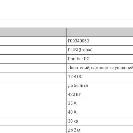
F0034006B
PIUSI (Італія)
Panther DC
Лопатевий, самовсмоктувальни
12 В DC
до 56 л/хв
420 Вт
35 А
40 А
30 хв
до 2 м