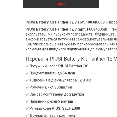
Опис
PIUSI Battery Kit Panther 12 V арт. F0034006B —
PIUSI Battery Kit Panther 12 V (арт. F0034006B)
— про
експлуатації у сільському господарстві, будівництві
використовується потужний самовсмоктувальний л
Комплект оснащений ручним паливороздавальним
клемами для швидкого підключення до акумулятора. 
Переваги PIUSI Battery Kit Panther 12 V
✅ Потужний насос
PIUSI Panther DC
✅ Продуктивність до
56 л/хв
✅ Живлення від акумулятора
12 В DC
✅ Робочий цикл
30 хвилин
✅ Самовсмоктування до
2 метрів
✅ Паливний рукав
5 метрів
✅ Ручний кран
PIUSI SELF 2000
✅ Донний фільтр у комплекті