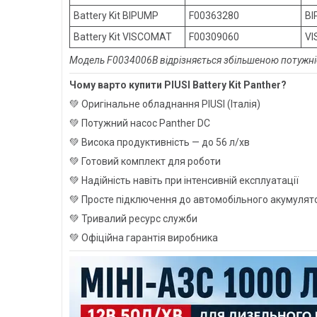
Battery Kit BIPUMP
F00363280
BI
Battery Kit VISCOMAT
F00309060
VI
Модель F0034006B відрізняється збільшеною потужніс
Чому варто купити PIUSI Battery Kit Panther?
💚 Оригінальне обладнання PIUSI (Італія)
💚 Потужний насос Panther DC
💚 Висока продуктивність — до 56 л/хв
💚 Готовий комплект для роботи
💚 Надійність навіть при інтенсивній експлуатації
💚 Просте підключення до автомобільного акумулят
💚 Тривалий ресурс служби
💚 Офіційна гарантія виробника