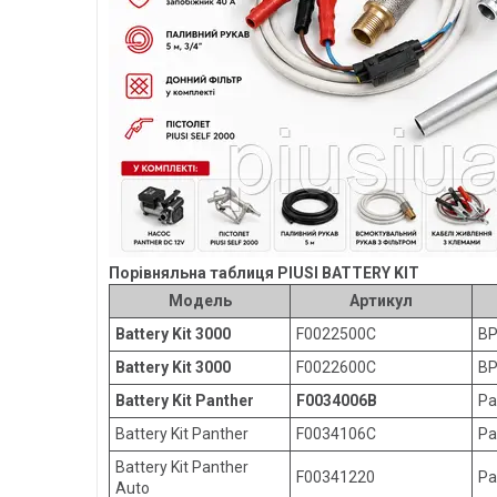
Порівняльна таблиця PIUSI BATTERY KIT
Модель
Артикул
Battery Kit 3000
F0022500C
BP
Battery Kit 3000
F0022600C
BP
Battery Kit Panther
F0034006B
Pa
Battery Kit Panther
F0034106C
Pa
Battery Kit Panther
F00341220
Pa
Auto