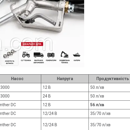
Насос
Напруга
Продуктивність
3000
12 В
50 л/хв
3000
24 В
50 л/хв
nther DC
12 В
56 л/хв
nther DC
12/24 В
35/70 л/хв
nther DC
12/24 В
35/70 л/хв