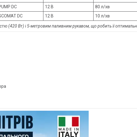
PUMP DC
12 В
80 л/хв
SCOMAT DC
12 В
10 л/хв
тю (420 Вт) і 5-метровим паливним рукавом, що робить її оптимально
ора