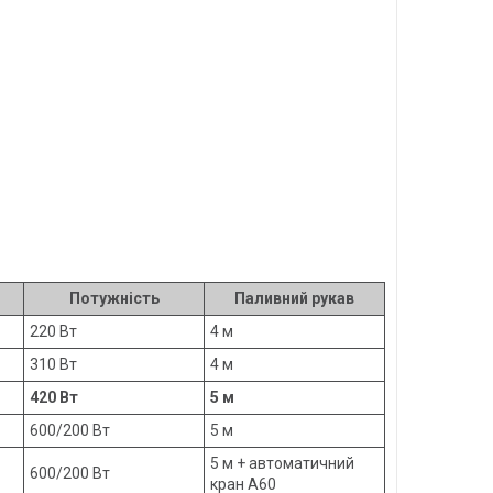
Потужність
Паливний рукав
220 Вт
4 м
310 Вт
4 м
420 Вт
5 м
600/200 Вт
5 м
5 м + автоматичний
600/200 Вт
кран A60