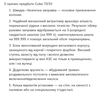
5 причин придбати Cube 70/33
Швидка і безпечна заправка — основне призначення
колонки.
Надійний механічний витратомір враховує кількість
перекачаної рідини з високою точністю. Результат обліку
разових заправок відображається на 3-розрядної
скидається шкалою (на 999 л), накопичувальна шкала
на 999 999 л показує загальний обсяг перекачувань.
Блок змонтований всередині металевого корпусу,
захищеного від корозії і покритого фарбою. Високий
ступінь захисту від пилу і вологи дозволяє
використовувати ці міні АЗС не тільки в приміщеннях,
але і на вулиці.
Додаткова зручність — вбудований тримач
роздавального пістолета з важелем автоматичного
включення/відключення насоса.
Кілька варіантів установки — на стіні, на ємності з
паливом або на спеціальному п'єдесталі.