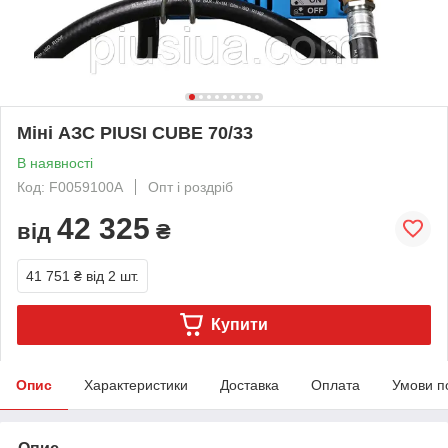
Міні АЗС PIUSI CUBE 70/33
В наявності
Код: F0059100A
Опт і роздріб
42 325
від
₴
41 751 ₴
від 2 шт.
Купити
Опис
Характеристики
Доставка
Оплата
Умови п