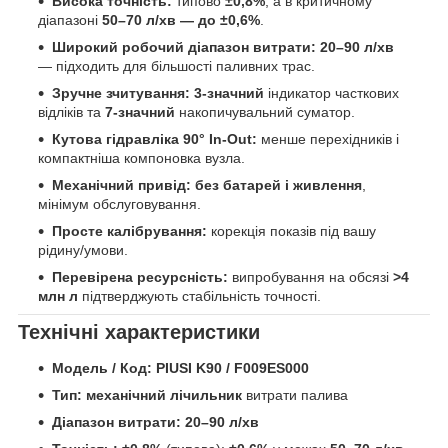
Висока точність:
типово
±0,8%
, а в критичному
діапазоні
50–70 л/хв — до ±0,6%
.
Широкий робочий діапазон витрати:
20–90 л/хв
— підходить для більшості паливних трас.
Зручне зчитування:
3-значний
індикатор часткових
відліків та
7-значний
накопичувальний суматор.
Кутова гідравліка 90° In-Out:
менше перехідників і
компактніша компоновка вузла.
Механічний привід:
без батарей і живлення
,
мінімум обслуговування.
Просте калібрування:
корекція показів під вашу
рідину/умови.
Перевірена ресурсність:
випробування на обсязі
>4
млн л
підтверджують стабільність точності.
Технічні характеристики
Модель / Код:
PIUSI K90 / F009ES000
Тип:
механічний лічильник
витрати палива
Діапазон витрати:
20–90 л/хв