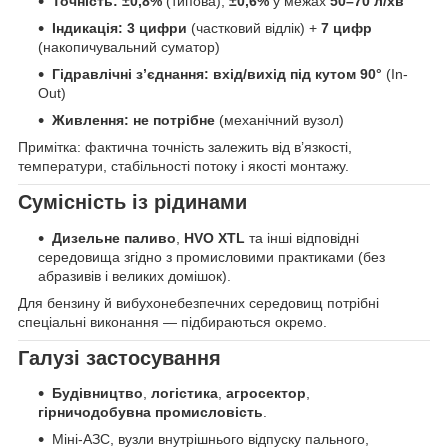
Точність:
±0,8%
(типова);
±0,6%
у межах
50–70 л/хв
Індикація:
3 цифри
(частковий відлік) +
7 цифр
(накопичувальний суматор)
Гідравлічні з’єднання:
вхід/вихід під кутом 90°
(In-
Out)
Живлення:
не потрібне
(механічний вузол)
Примітка: фактична точність залежить від в’язкості,
температури, стабільності потоку і якості монтажу.
Сумісність із рідинами
Дизельне паливо
,
HVO XTL
та інші відповідні
середовища згідно з промисловими практиками (без
абразивів і великих домішок).
Для бензину й вибухонебезпечних середовищ потрібні
спеціальні виконання — підбираються окремо.
Галузі застосування
Будівництво
,
логістика
,
агросектор
,
гірничодобувна промисловість
.
Міні-АЗС, вузли внутрішнього відпуску пального,