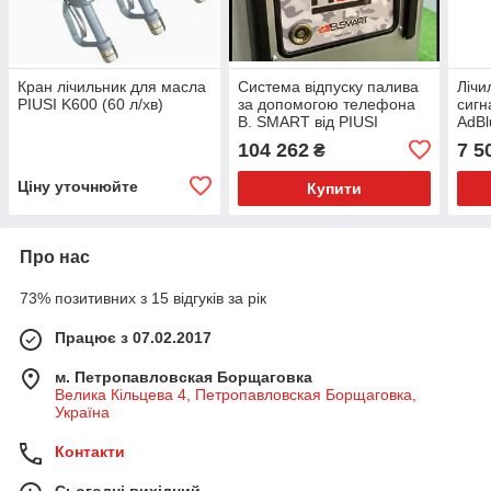
Кран лічильник для масла
Система відпуску палива
Лічи
PIUSI K600 (60 л/хв)
за допомогою телефона
сигн
B. SMART від PIUSI
AdBl
104 262
7 5
₴
Ціну уточнюйте
Купити
Про нас
73% позитивних з 15 відгуків за рік
Працює з 07.02.2017
м. Петропавловская Борщаговка
Велика Кільцева 4, Петропавловская Борщаговка,
Україна
Контакти
Сьогодні вихідний