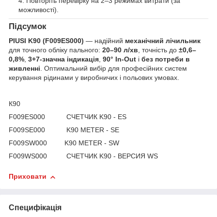
Повторіть перевірку на 2–3 режимах витрати (за
можливості).
Підсумок
PIUSI K90 (F009ES000)
— надійний
механічний лічильник
для точного обліку пального:
20–90 л/хв
, точність до
±0,6–
0,8%
,
3+7-значна індикація
,
90° In-Out
і
без потреби в
живленні
. Оптимальний вибір для професійних систем
керування рідинами у виробничих і польових умовах.
К90
F009ES000 СЧЕТЧИК K90 - ES
F009SE000 K90 METER - SE
F009SW000 K90 METER - SW
F009WS000 СЧЕТЧИК K90 - ВЕРСИЯ WS
Приховати
Специфікація