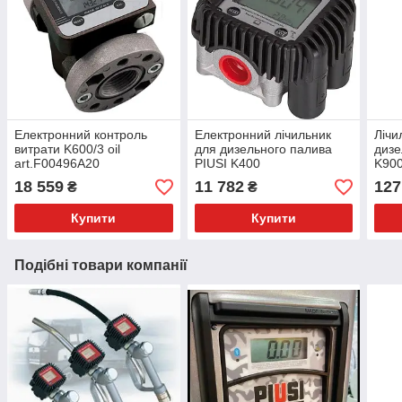
Електронний контроль
Електронний лічильник
Лічи
витрати K600/3 oil
для дизельного палива
дизе
art.F00496A20
PIUSI K400
K900
18 559
11 782
127
₴
₴
Купити
Купити
Подібні товари компанії