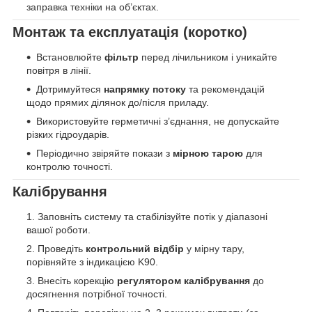
заправка техніки на об’єктах.
Монтаж та експлуатація (коротко)
Встановлюйте
фільтр
перед лічильником і уникайте
повітря в лінії.
Дотримуйтеся
напрямку потоку
та рекомендацій
щодо прямих ділянок до/після приладу.
Використовуйте герметичні з’єднання, не допускайте
різких гідроударів.
Періодично звіряйте покази з
мірною тарою
для
контролю точності.
Калібрування
Заповніть систему та стабілізуйте потік у діапазоні
вашої роботи.
Проведіть
контрольний відбір
у мірну тару,
порівняйте з індикацією K90.
Внесіть корекцію
регулятором калібрування
до
досягнення потрібної точності.