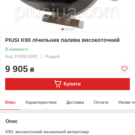
PIUSI K90 лічильник палива високоточний
В наявності
Код: F009ES000
Роздріб
9 905
₴
Купити
Опис
Характеристики
Доставка
Оплата
Умови п
Опис
K90: високоточний механічний витратомір