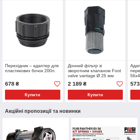
Перехідник – адаптер для
Донний фільтр зі
Адап
пластикових бочок 200л.
зворотним клапаном Foot
пере
valve vantage Ø 25 мм
56x
678
2 189
573
₴
₴
Купити
Купити
Акційні пропозиції та новинки