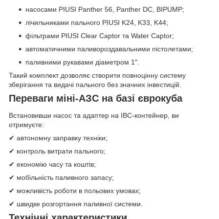
насосами PIUSI Panther 56, Panther DC, BIPUMP;
лічильниками пального PIUSI K24, K33, K44;
фільтрами PIUSI Clear Captor та Water Captor;
автоматичними паливороздавальними пістолетами;
паливними рукавами діаметром 1".
Такий комплект дозволяє створити повноцінну систему
зберігання та видачі пального без значних інвестицій.
Переваги міні-АЗС на базі єврокуба
Встановивши насос та адаптер на IBC-контейнер, ви
отримуєте:
✔ автономну заправку техніки;
✔ контроль витрати пального;
✔ економію часу та коштів;
✔ мобільність паливного запасу;
✔ можливість роботи в польових умовах;
✔ швидке розгортання паливної системи.
Технічні характеристики