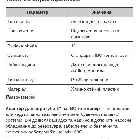
Параметр
Значення
Тип виробу
Адаптер для єврокуба
Призначення
Підключення насосів та
арматури
Вихідна різьба
1"
Сумісність
Стандартні IBC-контейнери
Робочі рідини
Дизельне пальне, вода,
AdBlue, мастила
Тип монтажу
Різьбове з'єднання
Матеріал
Хімічно стійкий пластик
Висновок
Адаптер для єврокуба 1" на IBC контейнер
— це простий,
але надзвичайно важливий елемент будь-якої паливної
системи. Він дозволяє швидко та надійно підключити насосне
обладнання до резервуара, забезпечуючи безпечну та
ефективну роботу мобільної міні-АЗС.