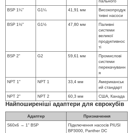
пального
BSP 1¼"
G1¼
41,91 мм
Високопродук
тивні насоси
BSP 1½"
G1½
47,80 мм
Паливні
системи
великої
продуктивнос
ті
BSP 2"
G2
59,61 мм
Промислові
системи
перекачуванн
я
NPT 1"
NPT 1
33,4 мм
Американськ
ий стандарт
NPT 2"
NPT 2
60,3 мм
США, Канада
Найпоширеніші адаптери для єврокубів
Адаптер
Призначення
S60x6 → 1" BSP
Підключення насосів PIUSI
BP3000, Panther DC