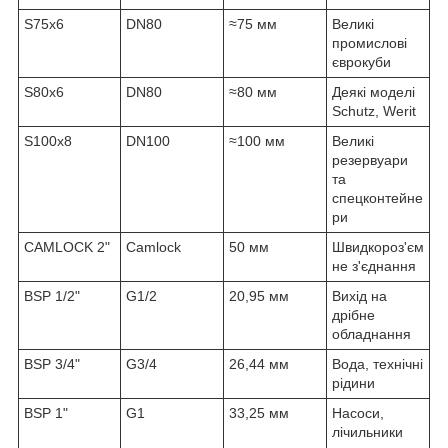
S75x6
DN80
≈75 мм
Великі
промислові
єврокуби
S80x6
DN80
≈80 мм
Деякі моделі
Schutz, Werit
S100x8
DN100
≈100 мм
Великі
резервуари
та
спецконтейне
ри
CAMLOCK 2"
Camlock
50 мм
Швидкороз'єм
не з'єднання
BSP 1/2"
G1/2
20,95 мм
Вихід на
дрібне
обладнання
BSP 3/4"
G3/4
26,44 мм
Вода, технічні
рідини
BSP 1"
G1
33,25 мм
Насоси,
лічильники