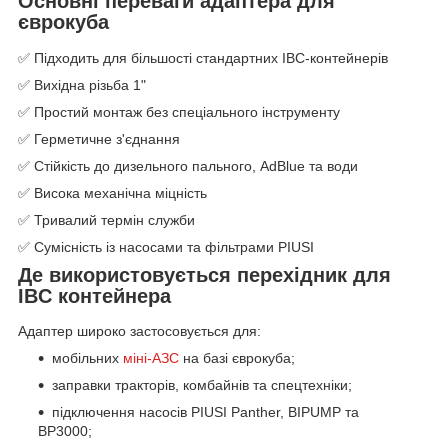
Основні переваги адаптера для
єврокуба
✅ Підходить для більшості стандартних IBC-контейнерів
✅ Вихідна різьба 1"
✅ Простий монтаж без спеціального інструменту
✅ Герметичне з'єднання
✅ Стійкість до дизельного пального, AdBlue та води
✅ Висока механічна міцність
✅ Тривалий термін служби
✅ Сумісність із насосами та фільтрами PIUSI
Де використовується перехідник для
IBC контейнера
Адаптер широко застосовується для:
мобільних
міні-АЗС
на базі єврокуба;
заправки тракторів, комбайнів та спецтехніки;
підключення насосів PIUSI Panther, BIPUMP та
BP3000;