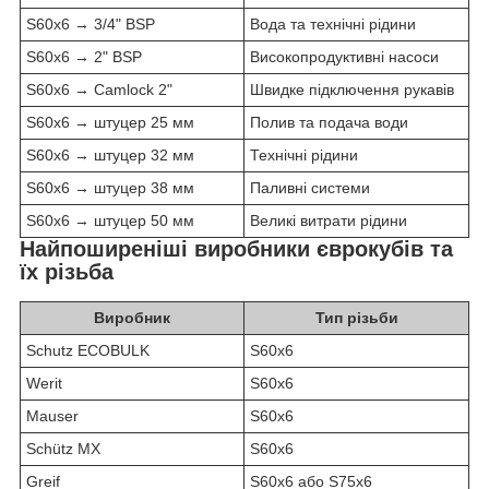
S60x6 → 3/4" BSP
Вода та технічні рідини
S60x6 → 2" BSP
Високопродуктивні насоси
S60x6 → Camlock 2"
Швидке підключення рукавів
S60x6 → штуцер 25 мм
Полив та подача води
S60x6 → штуцер 32 мм
Технічні рідини
S60x6 → штуцер 38 мм
Паливні системи
S60x6 → штуцер 50 мм
Великі витрати рідини
Найпоширеніші виробники єврокубів та
їх різьба
Виробник
Тип різьби
Schutz ECOBULK
S60x6
Werit
S60x6
Mauser
S60x6
Schütz MX
S60x6
Greif
S60x6 або S75x6