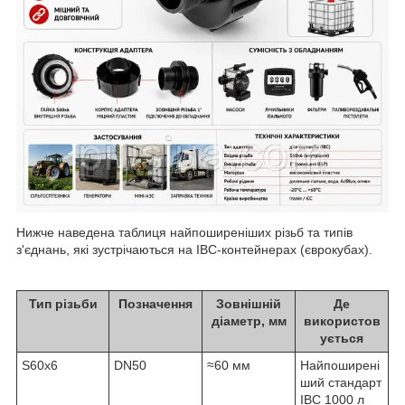
Нижче наведена таблиця найпоширеніших різьб та типів
з'єднань, які зустрічаються на IBC-контейнерах (єврокубах).
Тип різьби
Позначення
Зовнішній
Де
діаметр, мм
використов
ується
S60x6
DN50
≈60 мм
Найпоширені
ший стандарт
IBC 1000 л