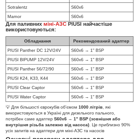
Sotralentz
S60x6
Mamor
S60x6
Для паливних
міні-АЗС
PIUSI найчастіше
використовуються:
Обладнання
Рекомендований адаптер
PIUSI Panther DC 12V/24V
S60x6 → 1" BSP
PIUSI BIPUMP 12V/24V
S60x6 → 1" BSP
PIUSI Panther 56/72/90
S60x6 → 1" BSP
PIUSI K24, K33, K44
S60x6 → 1" BSP
PIUSI Clear Captor
S60x6 → 1" BSP
PIUSI Water Captor
S60x6 → 1" BSP
💡 Для більшості єврокубів об'ємом
1000 літрів
, які
використовуються в Україні для дизельного пального,
потрібен саме адаптер
S60x6 → 1" BSP (зовнішня або
внутрішня різьба залежно від насоса)
. Це приблизно 90%
усіх запитів на адаптери для міні-АЗС та насосів