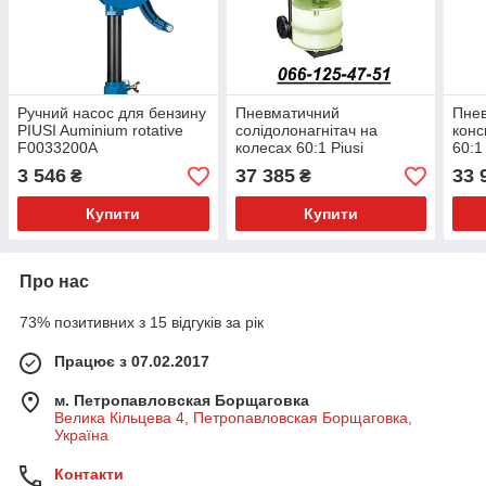
Ручний насос для бензину
Пневматичний
Пнев
PIUSI Auminium rotative
солідолонагнітач на
конс
F0033200A
колесах 60:1 Piusi
60:1
GREASE CART KIT 30
KIT 
3 546
37 385
33 
₴
₴
(для відра 18-30 кг.)
Купити
Купити
Про нас
73% позитивних з 15 відгуків за рік
Працює з 07.02.2017
м. Петропавловская Борщаговка
Велика Кільцева 4, Петропавловская Борщаговка,
Україна
Контакти