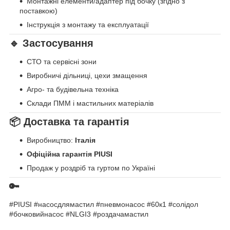
Монтажні елементи/адаптер під бочку (згідно з
поставкою)
Інструкція з монтажу та експлуатації
🔹 Застосування
СТО та сервісні зони
Виробничі дільниці, цехи змащення
Агро- та будівельна техніка
Склади ПММ і мастильних матеріалів
📦 Доставка та гарантія
Виробництво:
Італія
Офіційна гарантія PIUSI
Продаж у роздріб та гуртом по Україні
🔑
#PIUSI #насосдлямастил #пневмонасос #60к1 #солідол
#бочковийнасос #NLGI3 #роздачамастил