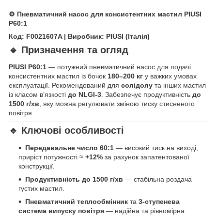
⚙️ Пневматичний насос для консистентних мастил
PIUSI
P60:1
Код: F0021607A | Виробник: PIUSI (Італія)
🔹 Призначення та огляд
PIUSI P60:1
— потужний пневматичний насос для подачі
консистентних мастил із бочок
180–200 кг
у важких умовах
експлуатації. Рекомендований для
солідолу
та інших мастил
із класом в’язкості
до NLGI-3
. Забезпечує продуктивність
до
1500 г/хв
, яку можна регулювати зміною тиску стисненого
повітря.
🔹 Ключові особливості
Передавальне число 60:1
— високий тиск на виході,
приріст потужності ≈
+12%
за рахунок запатентованої
конструкції.
Продуктивність до 1500 г/хв
— стабільна роздача
густих мастил.
Пневматичний теплообмінник
та
3-ступенева
система випуску повітря
— надійна та рівномірна