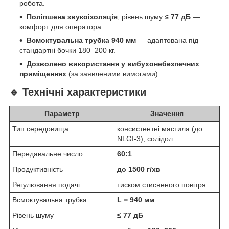
робота.
Поліпшена звукоізоляція
, рівень шуму
≤ 77 дБ
—
комфорт для оператора.
Всмоктувальна трубка 940 мм
— адаптована під
стандартні бочки 180–200 кг.
Дозволено використання у вибухонебезпечних
приміщеннях
(за заявленими вимогами).
🔹 Технічні характеристики
Параметр
Значення
Тип середовища
консистентні мастила (до
NLGI-3), солідол
Передавальне число
60:1
Продуктивність
до 1500 г/хв
Регулювання подачі
тиском стисненого повітря
Всмоктувальна трубка
L = 940 мм
Рівень шуму
≤ 77 дБ