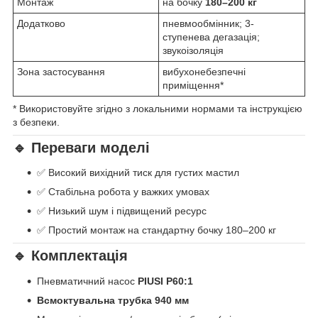
Монтаж
на бочку
180–200 кг
Додатково
пневмообмінник; 3-
ступенева дегазація;
звукоізоляція
Зона застосування
вибухонебезпечні
приміщення*
* Використовуйте згідно з локальними нормами та інструкцією
з безпеки.
🔹 Переваги моделі
✅ Високий вихідний тиск для густих мастил
✅ Стабільна робота у важких умовах
✅ Низький шум і підвищений ресурс
✅ Простий монтаж на стандартну бочку 180–200 кг
🔹 Комплектація
Пневматичний насос
PIUSI P60:1
Всмоктувальна трубка 940 мм