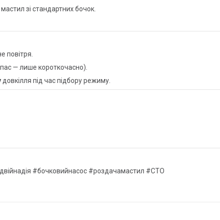
 мастил зі стандартних бочок.
е повітря.
йпас — лише короткочасно).
у
довкілля під час підбору режиму.
одвійнадiя #бочковийнасос #роздачамастил #СТО