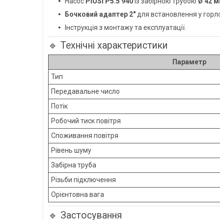
Насос
PIUSI P5.5 940
із забірною трубою
Ø 42 
Бочковий адаптер 2″
для встановлення у горло
Інструкція з монтажу та експлуатації.
🔹 Технічні характеристики
Параметр
Тип
Передавальне число
Потік
Робочий тиск повітря
Споживання повітря
Рівень шуму
Забірна труба
Різьби підключення
Орієнтовна вага
🔹 Застосування