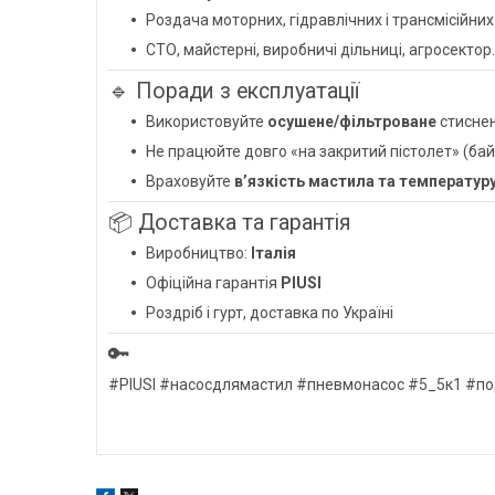
Роздача моторних, гідравлічних і трансмісійних
СТО, майстерні, виробничі дільниці, агросектор.
🔹 Поради з експлуатації
Використовуйте
осушене/фільтроване
стиснен
Не працюйте довго «на закритий пістолет» (ба
Враховуйте
в’язкість мастила та температур
📦 Доставка та гарантія
Виробництво:
Італія
Офіційна гарантія
PIUSI
Роздріб і гурт, доставка по Україні
🔑
#PIUSI #насосдлямастил #пневмонасос #5_5к1 #п