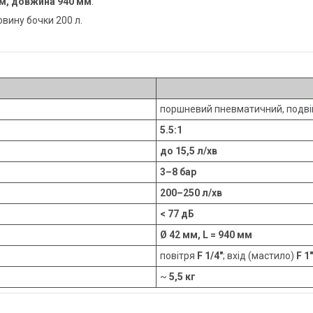
мм, довжина 940 мм
.
вину бочки 200 л.
поршневий пневматичний, подвій
5.5:1
до 15,5 л/хв
3–8 бар
200–250 л/хв
< 77 дБ
Ø 42 мм, L = 940 мм
повітря
F 1/4″
; вхід (мастило)
F 1″
~
5,5 кг