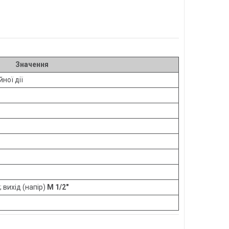
Значення
ної дії
; вихід (напір)
M 1/2″