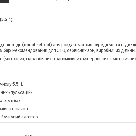
(5.5:1)
двійної дії (double effect)
для роздачі мастил
середньої та підвищ
8 бар
. Рекомендований для СТО, сервісних зон, виробничих дільниц
л
(моторних, гідравлічних, трансмісійних; мінеральних і синтетични
 числу
5.5:1
.
них «пульсацій».
та в цеху.
зійна стійкість.
і бочковий адаптер.