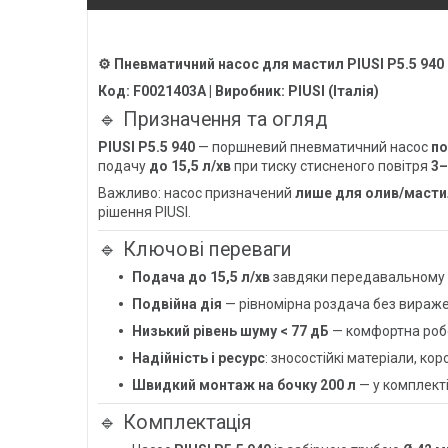
⚙️ Пневматичний насос для мастил
PIUSI P5.5 940 
Код: F0021403A | Виробник: PIUSI (Італія)
🔹 Призначення та огляд
PIUSI P5.5 940
— поршневий пневматичний насос
по
подачу
до 15,5 л/хв
при тиску стисненого повітря
3–
Важливо: насос призначений
лише для олив/масти
рішення PIUSI.
🔹 Ключові переваги
Подача до 15,5 л/хв
завдяки передавальному
Подвійна дія
— рівномірна роздача без вираже
Низький рівень шуму < 77 дБ
— комфортна робо
Надійність і ресурс
: зносостійкі матеріали, коро
Швидкий монтаж на бочку 200 л
— у комплект
🔹 Комплектація