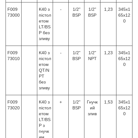
F009
K40 з
-
1/2"
1/2"
1,23
345x1
73000
пістол
BSP
BSP
65x12
етом
0
LT/BS
P без
зливу
F009
K40 з
-
1/2"
1/2"
1,23
345x1
73010
пістол
BSP
NPT
65x12
етом
0
QT/N
PT
без
зливу
F009
K40 з
+
1/2"
Гнучк
1,53
345x1
73020
пістол
BSP
ий
65x12
етом
злив
0
LT/BS
P з
гнучк
им