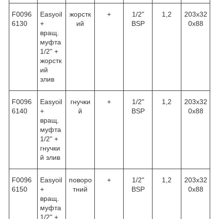
F0096
Easyoil
жорстк
+
1/2"
1,2
203х32
6130
+
ий
BSP
0х88
вращ.
муфта
1/2" +
жорстк
ий
злив
F0096
Easyoil
гнучки
+
1/2"
1,2
203х32
6140
+
й
BSP
0х88
вращ.
муфта
1/2" +
гнучки
й злив
F0096
Easyoil
поворо
+
1/2"
1,2
203х32
6150
+
тний
BSP
0х88
вращ.
муфта
1/2" +