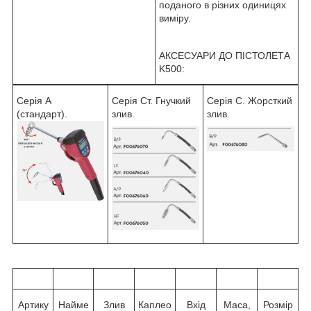
поданого в різних одиницях
виміру.
АКСЕСУАРИ ДО ПІСТОЛЕТА
K500:
Серія А
Серія Ст. Гнучкий
Серія C. Жорсткий
(стандарт).
злив.
злив.
Артику
Найме
Злив
Каплео
Вхід
Маса,
Розмір