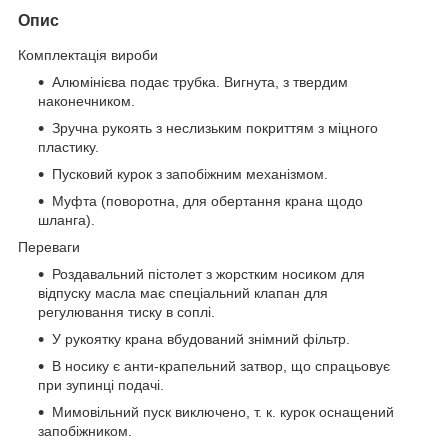
Опис
Комплектація вироби
Алюмінієва подає трубка. Вигнута, з твердим
наконечником.
Зручна рукоять з неслизьким покриттям з міцного
пластику.
Пусковий курок з запобіжним механізмом.
Муфта (поворотна, для обертання крана щодо
шланга).
Переваги
Роздавальний пістолет з жорстким носиком для
відпуску масла має спеціальний клапан для
регулювання тиску в соплі.
У рукоятку крана вбудований знімний фільтр.
В носику є анти-крапельний затвор, що спрацьовує
при зупинці подачі.
Мимовільний пуск виключено, т. к. курок оснащений
запобіжником.