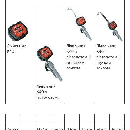
Лічильник
Лічильник
Лічильник
K40 з
K40.
K40 з
пістолетом. і
пістолетом. і
жорстким
гнучким
зливом.
зливом.
Лічильник
K40 з
пістолетом.
Артик
Найм
Капле
Вхід
Вихід
Маса,
Розмі