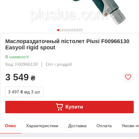
Маслораздаточный пістолет Piusi F00966130
Easyoil rigid spout
В наявності
Код: F00966130
Опт і роздріб
3 549
₴
3 497 ₴
від 3 шт.
Купити
Опис
Характеристики
Доставка
Оплата
Умови п