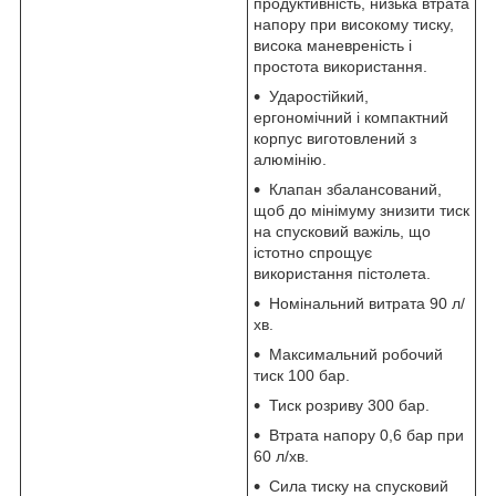
продуктивність, низька втрата
напору при високому тиску,
висока маневреність і
простота використання.
Ударостійкий,
ергономічний і компактний
корпус виготовлений з
алюмінію.
Клапан збалансований,
щоб до мінімуму знизити тиск
на спусковий важіль, що
істотно спрощує
використання пістолета.
Номінальний витрата 90 л/
хв.
Максимальний робочий
тиск 100 бар.
Тиск розриву 300 бар.
Втрата напору 0,6 бар при
60 л/хв.
Сила тиску на спусковий