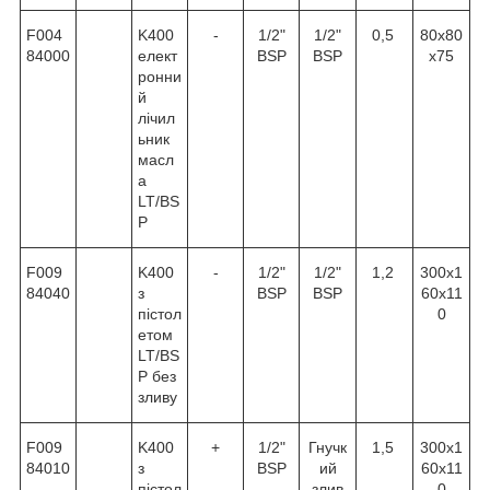
F004
K400
-
1/2"
1/2"
0,5
80x80
84000
елект
BSP
BSP
x75
ронни
й
лічил
ьник
масл
а
LT/BS
P
F009
K400
-
1/2"
1/2"
1,2
300x1
84040
з
BSP
BSP
60x11
пістол
0
етом
LT/BS
P без
зливу
F009
K400
+
1/2"
Гнучк
1,5
300x1
84010
з
BSP
ий
60x11
пістол
злив
0