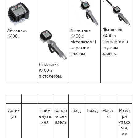
Лічильник
Лічильник
Лічильник
K400 з
K400 з
K400.
пістолетом. і
пістолетом. і
гнучким
жорстким
зливом.
зливом.
Лічильник
K400 з
пістолетом.
Артик
Найм
Капле
Вхід
Вихід
Маса,
Розмі
ул
енува
отсек
кг
ри
ння
атель
упако
вки,
мм