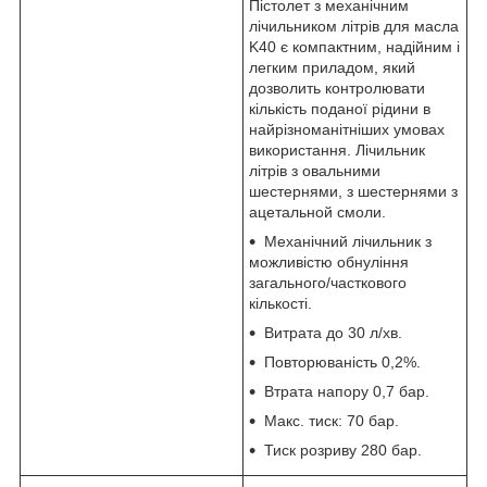
Пістолет з механічним
лічильником літрів для масла
K40 є компактним, надійним і
легким приладом, який
дозволить контролювати
кількість поданої рідини в
найрізноманітніших умовах
використання. Лічильник
літрів з овальними
шестернями, з шестернями з
ацетальной смоли.
Механічний лічильник з
можливістю обнуління
загального/часткового
кількості.
Витрата до 30 л/хв.
Повторюваність 0,2%.
Втрата напору 0,7 бар.
Макс. тиск: 70 бар.
Тиск розриву 280 бар.