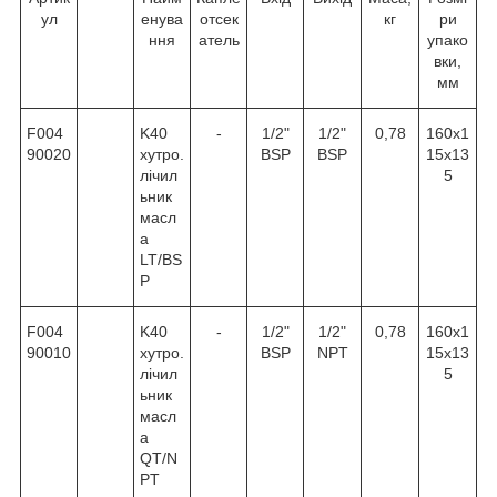
ул
енува
отсек
кг
ри
ння
атель
упако
вки,
мм
F004
K40
-
1/2"
1/2"
0,78
160x1
90020
хутро.
BSP
BSP
15x13
лічил
5
ьник
масл
а
LT/BS
P
F004
K40
-
1/2"
1/2"
0,78
160x1
90010
хутро.
BSP
NPT
15x13
лічил
5
ьник
масл
а
QT/N
PT