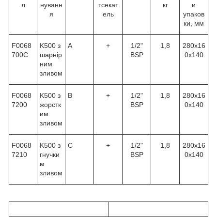
л
нуванн
тсекат
кг
и
я
ель
упаков
ки, мм
F0068
K500 з
A
+
1/2"
1,8
280х16
700C
шарнір
BSP
0х140
ним
зливом
F0068
K500 з
B
+
1/2"
1,8
280х16
7200
жорстк
BSP
0х140
им
зливом
F0068
K500 з
C
+
1/2"
1,8
280х16
7210
гнучки
BSP
0х140
м
зливом