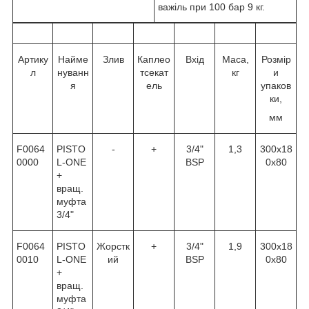
важіль при 100 бар 9 кг.
Артику
Найме
Злив
Каплео
Вхід
Маса,
Розмір
л
нуванн
тсекат
кг
и
я
ель
упаков
ки,
мм
F0064
PISTO
-
+
3/4"
1,3
300х18
0000
L-ONE
BSP
0х80
+
вращ.
муфта
3/4"
F0064
PISTO
Жорстк
+
3/4"
1,9
300х18
0010
L-ONE
ий
BSP
0х80
+
вращ.
муфта