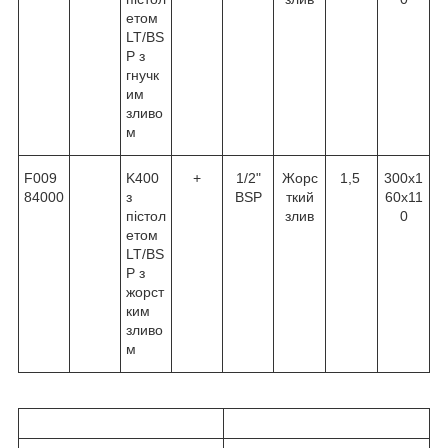
етом
LT/BS
P з
гнучк
им
зливо
м
F009
K400
+
1/2"
Жорс
1,5
300x1
84000
з
BSP
ткий
60x11
пістол
злив
0
етом
LT/BS
P з
жорст
ким
зливо
м