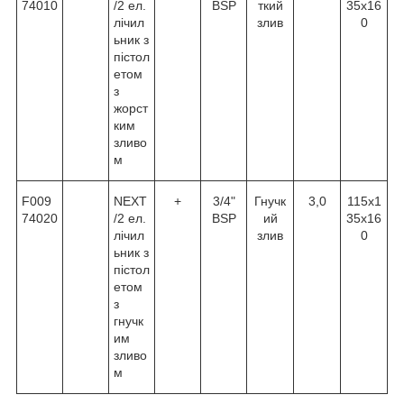
74010
/2 ел.
BSP
ткий
35х16
лічил
злив
0
ьник з
пістол
етом
з
жорст
ким
зливо
м
F009
NEXT
+
3/4"
Гнучк
3,0
115х1
74020
/2 ел.
BSP
ий
35х16
лічил
злив
0
ьник з
пістол
етом
з
гнучк
им
зливо
м