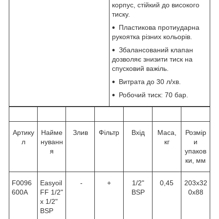
корпус, стійкий до високого
тиску.
Пластикова протиударна
рукоятка різних кольорів.
Збалансований клапан
дозволяє знизити тиск на
спусковий важіль.
Витрата до 30 л/хв.
Робочий тиск: 70 бар.
Артику
Найме
Злив
Фільтр
Вхід
Маса,
Розмір
л
нуванн
кг
и
я
упаков
ки, мм
F0096
Easyoil
-
+
1/2"
0,45
203х32
600A
FF 1/2"
BSP
0х88
x 1/2"
BSP