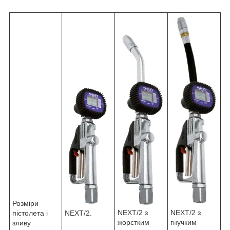
Розміри
NEXT/2 з
NEXT/2 з
NEXT/2.
пістолета і
жорстким
гнучким
зливу