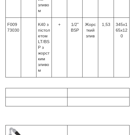
зливо
м
F009
K40 з
+
1/2"
Жорс
1,53
345x1
73030
пістол
BSP
ткий
65x12
етом
злив
0
LT/BS
P з
жорст
ким
зливо
м