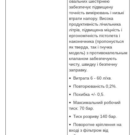
овальних шестірнею
забезпечує підвищену
точність вимірювань і низькі
втрати напору. Висока
продуктивність лічильника
літрів, підвищена міцність і
ергономічність пістолета і
наконечника (пропонується
як тверда, так і гнучка
модель) з противокапельным
клапаном забезпечують
чисту, швидку і безпечну
заправку.
Витрата 6 - 60 л/хв.
Повторюваність 0,2%.
Похибка +/- 0,5.
Максимальний робочий
тиск: 70 бар.
Тиск розриву 140 бар.
Поворотне кріплення на
вході з фільтром від