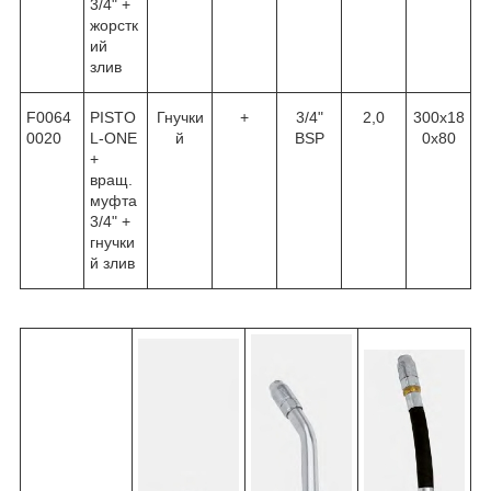
3/4" +
жорстк
ий
злив
F0064
PISTO
Гнучки
+
3/4"
2,0
300х18
0020
L-ONE
й
BSP
0х80
+
вращ.
муфта
3/4" +
гнучки
й злив