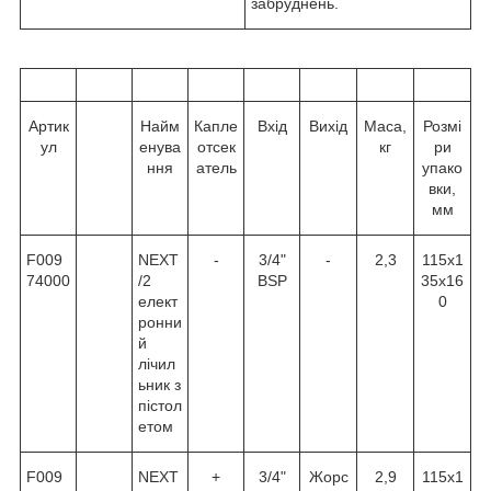
забруднень.
Артик
Найм
Капле
Вхід
Вихід
Маса,
Розмі
ул
енува
отсек
кг
ри
ння
атель
упако
вки,
мм
F009
NEXT
-
3/4"
-
2,3
115х1
74000
/2
BSP
35х16
елект
0
ронни
й
лічил
ьник з
пістол
етом
F009
NEXT
+
3/4"
Жорс
2,9
115х1