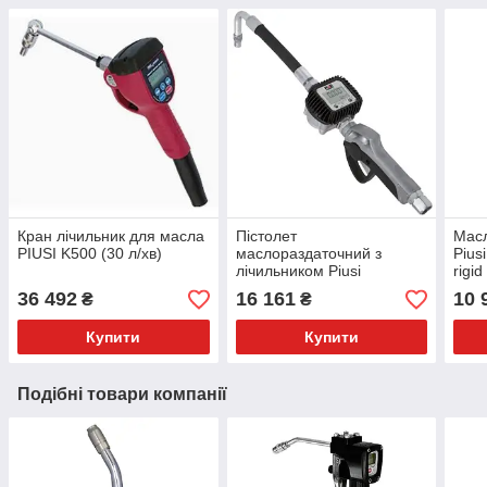
Кран лічильник для масла
Пістолет
Мас
PIUSI K500 (30 л/хв)
маслораздаточний з
Pius
лічильником Piusi
rigid
F00984010 K400 nozzle
36 492
16 161
10 
₴
₴
flex (гнучкий носик)
Купити
Купити
Подібні товари компанії