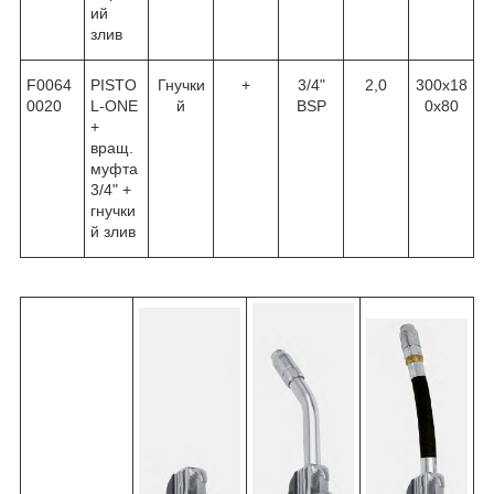
ий
злив
F0064
PISTO
Гнучки
+
3/4"
2,0
300х18
0020
L-ONE
й
BSP
0х80
+
вращ.
муфта
3/4" +
гнучки
й злив