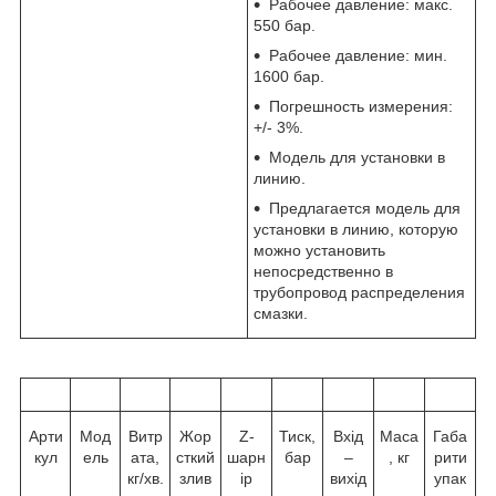
Рабочее давление: макс.
550 бар.
Рабочее давление: мин.
1600 бар.
Погрешность измерения:
+/- 3%.
Модель для установки в
линию.
Предлагается модель для
установки в линию, которую
можно установить
непосредственно в
трубопровод распределения
смазки.
Арти
Мод
Витр
Жор
Z-
Тиск,
Вхід
Маса
Габа
кул
ель
ата,
сткий
шарн
бар
–
, кг
рити
кг/хв.
злив
ір
вихід
упак