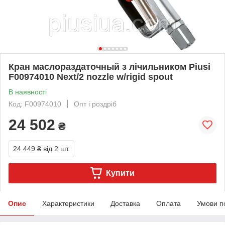
Кран маслораздаточный з лічильником Piusi
F00974010 Next/2 nozzle w/rigid spout
В наявності
Код: F00974010
Опт і роздріб
24 502
₴
24 449 ₴
від 2 шт.
Купити
Опис
Характеристики
Доставка
Оплата
Умови п