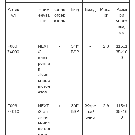
Артик
Найм
Капле
Вхід
Вихід
Маса,
Розмі
ул
енува
отсек
кг
ри
ння
атель
упако
вки,
мм
F009
NEXT
-
3/4"
-
2,3
115х1
74000
/2
BSP
35х16
елект
0
ронни
й
лічил
ьник з
пістол
етом
F009
NEXT
+
3/4"
Жорс
2,9
115х1
74010
/2 ел.
BSP
ткий
35х16
лічил
злив
0
ьник з
пістол
етом