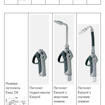
Розміри
Пістолет
пістолета
Пістолет
Пістолет
Easyoil з
Easy Oil:
подачі масла
Easyoil з
гнучким
Easyoil.
жорстким
зливом.
зливом.