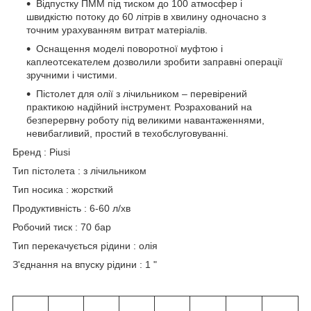
Відпустку ПММ під тиском до 100 атмосфер і
швидкістю потоку до 60 літрів в хвилину одночасно з
точним урахуванням витрат матеріалів.
Оснащення моделі поворотної муфтою і
каплеотсекателем дозволили зробити заправні операції
зручними і чистими.
Пістолет для олії з лічильником – перевірений
практикою надійний інструмент. Розрахований на
безперервну роботу під великими навантаженнями,
невибагливий, простий в техобслуговуванні.
Бренд : Piusi
Тип пістолета : з лічильником
Тип носика : жорсткий
Продуктивність : 6-60 л/хв
Робочий тиск : 70 бар
Тип перекачується рідини : олія
З'єднання на впуску рідини : 1 "