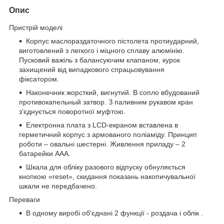
Опис
Пристрій моделі
Корпус маслораздаточного пістолета протиударний,
виготовлений з легкого і міцного сплаву алюмінію.
Пусковий важіль з балансуючим клапаном, курок
захищений від випадкового спрацьовування
фіксатором.
Наконечник жорсткий, вигнутий. В сопло вбудований
противокапельный затвор. З паливним рукавом кран
з'єднується поворотної муфтою.
Електронна плата з LCD-екраном вставлена в
герметичний корпус з армованого поліаміду. Принцип
роботи – овальні шестерні. Живлення приладу – 2
батарейки ААА.
Шкала для обліку разового відпуску обнуляється
кнопкою «reset», скидання показань накопичувальної
шкали не передбачено.
Переваги
В одному виробі об'єднані 2 функції - роздача і облік .