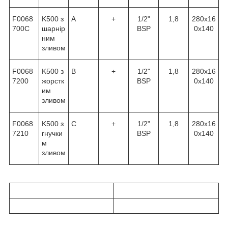
F0068
K500 з
A
+
1/2"
1,8
280х16
700C
шарнір
BSP
0х140
ним
зливом
F0068
K500 з
B
+
1/2"
1,8
280х16
7200
жорстк
BSP
0х140
им
зливом
F0068
K500 з
C
+
1/2"
1,8
280х16
7210
гнучки
BSP
0х140
м
зливом