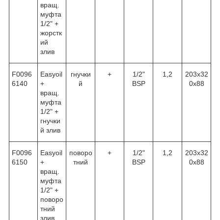
вращ.
муфта
1/2" +
жорстк
ий
злив
F0096
Easyoil
гнучки
+
1/2"
1,2
203х32
6140
+
й
BSP
0х88
вращ.
муфта
1/2" +
гнучки
й злив
F0096
Easyoil
поворо
+
1/2"
1,2
203х32
6150
+
тний
BSP
0х88
вращ.
муфта
1/2" +
поворо
тний
злив