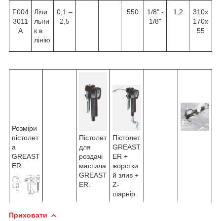
F004
Лічи
0,1 –
550
1/8" -
1,2
310х
3011
льни
2,5
1/8"
170х
A
к в
55
лінію
Розміри
Пістолет
Пістолет
пістолет
для
GREAST
а
роздачі
ER +
GREAST
мастила
жорстки
ER:
GREAST
й злив +
ER.
Z-
шарнір.
Приховати