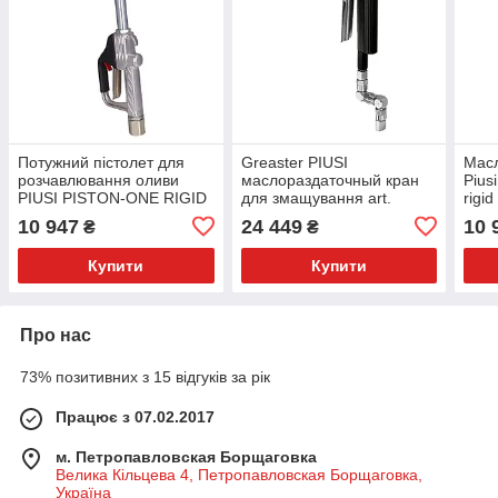
Потужний пістолет для
Greaster PIUSI
Мас
розчавлювання оливи
маслораздаточный кран
Pius
PIUSI PISTON-ONE RIGID
для змащування art.
rigid
(F00640010)
F0043000A з лічильником
10 947
24 449
10 
₴
₴
Купити
Купити
Про нас
73% позитивних з 15 відгуків за рік
Працює з 07.02.2017
м. Петропавловская Борщаговка
Велика Кільцева 4, Петропавловская Борщаговка,
Україна