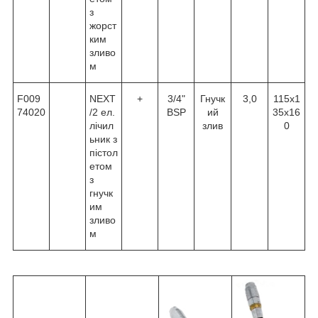
з
жорст
ким
зливо
м
F009
NEXT
+
3/4"
Гнучк
3,0
115х1
74020
/2 ел.
BSP
ий
35х16
лічил
злив
0
ьник з
пістол
етом
з
гнучк
им
зливо
м