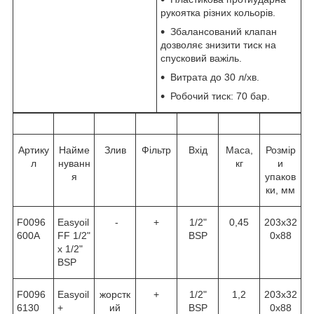
рукоятка різних кольорів.
Збалансований клапан
дозволяє знизити тиск на
спусковий важіль.
Витрата до 30 л/хв.
Робочий тиск: 70 бар.
Артику
Найме
Злив
Фільтр
Вхід
Маса,
Розмір
л
нуванн
кг
и
я
упаков
ки, мм
F0096
Easyoil
-
+
1/2"
0,45
203х32
600A
FF 1/2"
BSP
0х88
x 1/2"
BSP
F0096
Easyoil
жорстк
+
1/2"
1,2
203х32
6130
+
ий
BSP
0х88