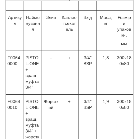
Артику
Найме
Злив
Каплео
Вхід
Маса,
Розмір
л
нуванн
тсекат
кг
и
я
ель
упаков
ки,
мм
F0064
PISTO
-
+
3/4"
1,3
300х18
0000
L-ONE
BSP
0х80
+
вращ.
муфта
3/4"
F0064
PISTO
Жорстк
+
3/4"
1,9
300х18
0010
L-ONE
ий
BSP
0х80
+
вращ.
муфта
3/4" +
жорстк