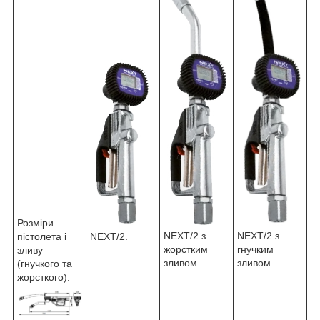
Розміри
NEXT/2 з
NEXT/2 з
NEXT/2.
пістолета і
жорстким
гнучким
зливу
зливом.
зливом.
(гнучкого та
жорсткого):