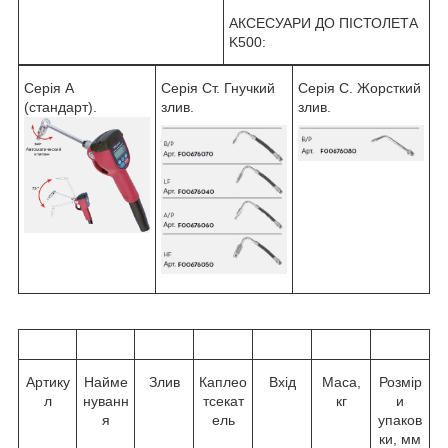
АКСЕСУАРИ ДО ПІСТОЛЕТА
K500:
Серія А
Серія Ст. Гнучкий
Серія C. Жорсткий
(стандарт).
злив.
злив.
Артику
Найме
Злив
Каплео
Вхід
Маса,
Розмір
л
нуванн
тсекат
кг
и
я
ель
упаков
ки, мм