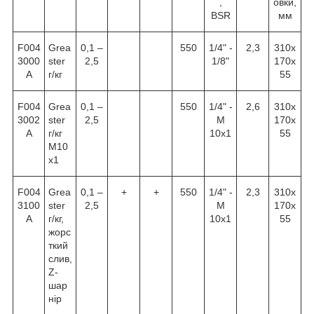
,
овки,
BSR
мм
F004
Grea
0,1 –
550
1/4" -
2,3
310х
3000
ster
2,5
1/8"
170х
A
г/кг
55
F004
Grea
0,1 –
550
1/4" -
2,6
310х
3002
ster
2,5
M
170х
A
г/кг
10x1
55
M10
x1
F004
Grea
0,1 –
+
+
550
1/4" -
2,3
310х
3100
ster
2,5
M
170х
A
г/кг,
10x1
55
жорс
ткий
слив,
Z-
шар
нір