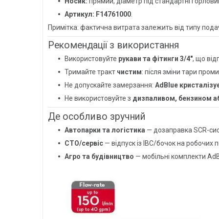
Носик:
прямий, діаметр під стандартні горловин
Артикул:
F14761000
.
Примітка: фактична витрата залежить від типу подач
Рекомендації з використання
Використовуйте
рукави та фітинги 3/4″
, що ві
Тримайте тракт
чистим
: після зміни тари про
Не допускайте замерзання:
AdBlue кристалізу
Не використовуйте з
дизпаливом, бензином а
Де особливо зручний
Автопарки та логістика
— дозаправка SCR-сист
СТО/сервіс
— відпуск із IBC/бочок на робочих п
Агро та будівництво
— мобільні комплекти AdBl