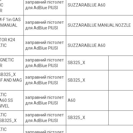
заправний пістолет
IC
SUZZARABLUE A60
для AdBlue PIUSI
R
-F 1in GAS
заправний пістолет
 MANUAL
SUZZARABLUE MANUAL NOZZLE
для AdBlue PIUSI
TOR K24
заправний пістолет
TIC
SUZZARABLUE A60
для AdBlue PIUSI
AGNETIC
заправний пістолет
SB325_X
R
для AdBlue PIUSI
 SB325_X
заправний пістолет
SF AND MAG
SB325_X
для AdBlue PIUSI
TIC
заправний пістолет
A60 SS
A60
для AdBlue PIUSI
WIVEL
TIC
заправний пістолет
SB325_X
SB325_X
для AdBlue PIUSI
TIC
заправний пістолет