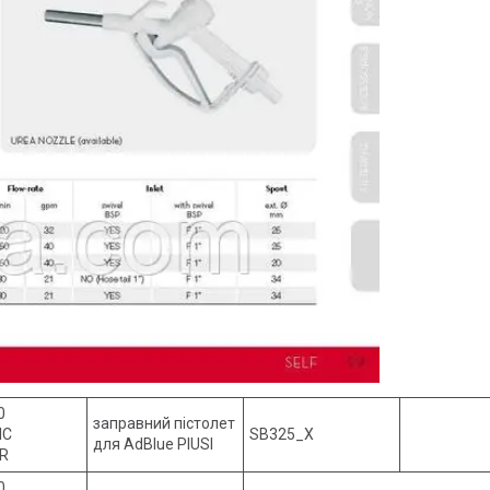
0
заправний пістолет
IC
SB325_X
для AdBlue PIUSI
R
0