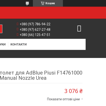
Кошик
+380 (97) 786-94-22
+380 (97) 627-27-48
+380 (66) 125-47-51
УКИ
КОНТАКТИ
толет для AdBlue Piusi F14761000
Manual Nozzle Urea
3 076 ₴
Показати оптові ціни