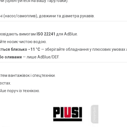
и (орієнтуйтеся на вашу тару/баки).
і (насос/самоплив), довжини та діаметра рукавів.
дповідають вимогам
ISO 22241
для AdBlue.
мийте носик чистою водою.
ється близько −11 °C
— зберігайте обладнання у плюсових умовах а
бо оливами
— лише AdBlue/DEF.
ем вантажівок і спецтехніки.
остах.
ue поруч із технікою.