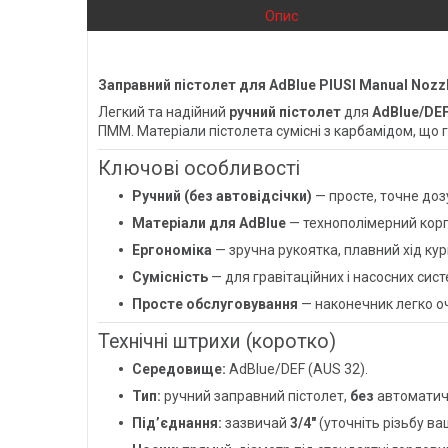
Опис
Заправний пістолет для AdBlue
PIUSI Manual Nozz
Легкий та надійний
ручний пістолет
для
AdBlue/DEF
ПММ. Матеріали пістолета сумісні з карбамідом, що г
Ключові особливості
Ручний (без автовідсічки)
— просте, точне доз
Матеріали для AdBlue
— технополімерний корпу
Ергономіка
— зручна рукоятка, плавний хід ку
Сумісність
— для гравітаційних і насосних сис
Просте обслуговування
— наконечник легко о
Технічні штрихи (коротко)
Середовище:
AdBlue/DEF (AUS 32).
Тип:
ручний заправний пістолет,
без
автоматичн
Під’єднання:
зазвичай
3/4″
(уточніть різьбу ва