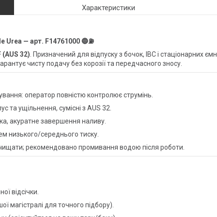
Характеристики
le Urea
— арт.
F14761000
🔵⛽
 (AUS 32)
. Призначений для відпуску з бочок, IBC і стаціонарних єм
арантує чисту подачу без корозії та передчасного зносу.
ування: оператор повністю контролює струмінь.
с та ущільнення, сумісні з AUS 32.
рка, акуратне завершення наливу.
тем низького/середнього тиску.
чищати; рекомендовано промивання водою після роботи.
ої відсічки.
шої магістралі для точного підбору).