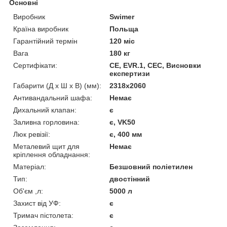
Основні
Виробник
Swimer
Країна виробник
Польща
Гарантійний термін
120 міс
Вага
180 кг
Сертифікати:
CE, EVR.1, СЕС, Висновки
експертизи
Габарити (Д x Ш x В) (мм):
2318х2060
Антивандальний шафа:
Немає
Дихальний клапан:
є
Заливна горловина:
є, VK50
Люк ревізії:
є, 400 мм
Металевий щит для
Немає
кріплення обладнання:
Матеріал:
Безшовний поліетилен
Тип:
двостінний
Об'єм ,л:
5000 л
Захист від УФ:
є
Тримач пістолета:
є