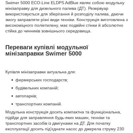
Swimer 5000 ECO-Line ELDPS AdBlue являє собою модульну
мінізаправку для дизельного палива (ДТ). Резервуар
використовується для зберігання й розподілу палива, даючи
змогу заправляти різні види техніки. Конструкція виготовлена з
високоміцного поліетилену, має подвійні стінки й абсолютно
стійка до чинників зовнішнього середовища.
Переваги купівлі модульної
мінізаправки Swimer 5000
Купівля мінізаправки актуальна для:
фермерських господарств;
будівельних компаній;
автопарків;
транспортних компаній.
Модульна конструкція досить компактна та функціональна,
підійде для заправляння будь-яких машин, техніки та
транспортних засобів із двигунами на ДТ. Для початку
експлуатації досить під'єднати насос до джерела струму 230